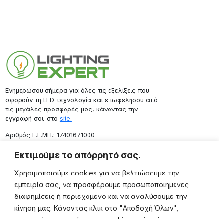
Ενημερώσου σήμερα για όλες τις εξελίξεις που
αφορούν τη LED τεχνολογία και επωφελήσου από
τις μεγάλες προσφορές μας, κάνοντας την
εγγραφή σου στο
site.
Aριθμός Γ.Ε.ΜΗ.: 17401671000
Επικοινωνία
Εκτιμούμε το απόρρητό σας.
Ρόδου 133, Αθήνα 10443
Χρησιμοποιούμε cookies για να βελτιώσουμε την
(+30) 211 725 5427
εμπειρία σας, να προσφέρουμε προσωποποιημένες
sales@lightingexpert.gr
διαφημίσεις ή περιεχόμενο και να αναλύσουμε την
κίνηση μας. Κάνοντας κλικ στο "Αποδοχή Όλων",