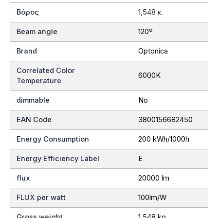
Βάρος
1,548 κ.
Beam angle
120º
Brand
Optonica
Correlated Color
6000K
Temperature
dimmable
No
EAN Code
3800156682450
Energy Consumption
200 kWh/1000h
Energy Efficiency Label
E
flux
20000 lm
FLUX per watt
100lm/W
Gross weight
1,548 kg