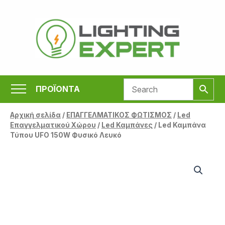
Μετάβαση
στο
περιεχόμενο
ΠΡΟΪΟΝΤΑ
Αρχική σελίδα
/
ΕΠΑΓΓΕΛΜΑΤΙΚΟΣ ΦΩΤΙΣΜΟΣ
/
Led
Επαγγελματικού Χώρου
/
Led Καμπάνες
/ Led Καμπάνα
Τύπου UFO 150W Φυσικό Λευκό