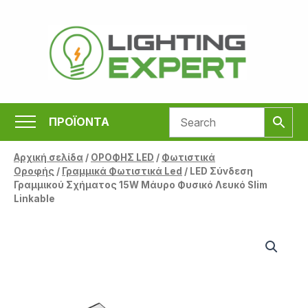
Μετάβαση
στο
περιεχόμενο
ΠΡΟΪΟΝΤΑ
Αρχική σελίδα
/
ΟΡΟΦΗΣ LED
/
Φωτιστικά
Οροφής
/
Γραμμικά Φωτιστικά Led
/ LED Σύνδεση
Γραμμικού Σχήματος 15W Μάυρο Φυσικό Λευκό Slim
Linkable