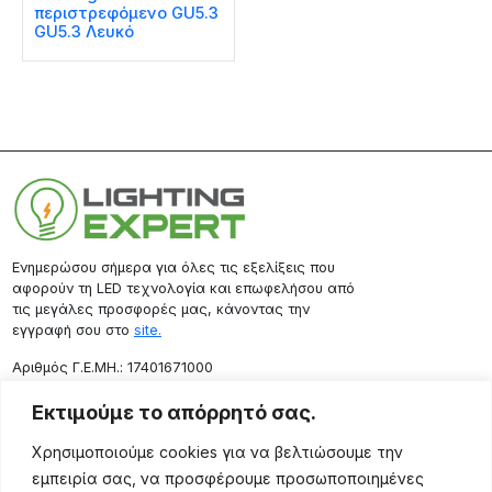
περιστρεφόμενο GU5.3
GU5.3 Λευκό
Ενημερώσου σήμερα για όλες τις εξελίξεις που
αφορούν τη LED τεχνολογία και επωφελήσου από
τις μεγάλες προσφορές μας, κάνοντας την
εγγραφή σου στο
site.
Aριθμός Γ.Ε.ΜΗ.: 17401671000
Επικοινωνία
Εκτιμούμε το απόρρητό σας.
Ρόδου 133, Αθήνα 10443
Χρησιμοποιούμε cookies για να βελτιώσουμε την
(+30) 211 725 5427
εμπειρία σας, να προσφέρουμε προσωποποιημένες