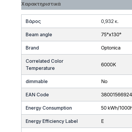
Χαρακτηριστικά
Βάρος
0,932 κ.
Beam angle
75°x130°
Brand
Optonica
Correlated Color
6000K
Temperature
dimmable
No
EAN Code
38001566924
Energy Consumption
50 kWh/1000
Energy Efficiency Label
E