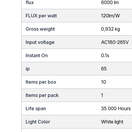
flux
6000 lm
FLUX per watt
120lm/W
Gross weight
0,932 kg
Input voltage
AC180-265V
Instant On
0.1s
ip
65
Items per box
10
Items per pack
1
Life span
35 000 Hours
Light Color
White light