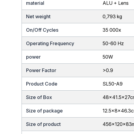
material
ALU + Lens
Net weight
0,793 kg
On/Off Cycles
35 000x
Operating Frequency
50-60 Hz
power
50W
Power Factor
>0.9
Product Code
SL50-A9
Size of Box
48×41.5x27c
Size of package
12.5x8x46.3
Size of product
456x120x83