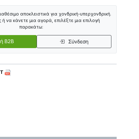
διαθέσιμο αποκλειστικά για χονδρική-υπερχονδρική.
ς ή να κάνετε μια αγορά, επιλέξτε μια επιλογή
παρακάτω:
ή B2B
Σύνδεση
ET