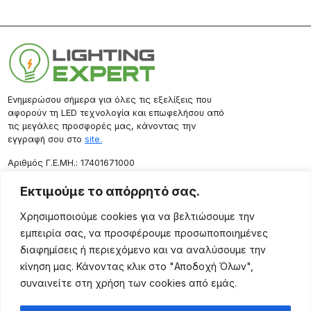
Ενημερώσου σήμερα για όλες τις εξελίξεις που
αφορούν τη LED τεχνολογία και επωφελήσου από
τις μεγάλες προσφορές μας, κάνοντας την
εγγραφή σου στο
site.
Aριθμός Γ.Ε.ΜΗ.: 17401671000
Επικοινωνία
Εκτιμούμε το απόρρητό σας.
Ρόδου 133, Αθήνα 10443
Χρησιμοποιούμε cookies για να βελτιώσουμε την
(+30) 211 725 5427
εμπειρία σας, να προσφέρουμε προσωποποιημένες
sales@lightingexpert.gr
διαφημίσεις ή περιεχόμενο και να αναλύσουμε την
κίνηση μας. Κάνοντας κλικ στο "Αποδοχή Όλων",
συναινείτε στη χρήση των cookies από εμάς.
Χρήσιμες Σελίδες