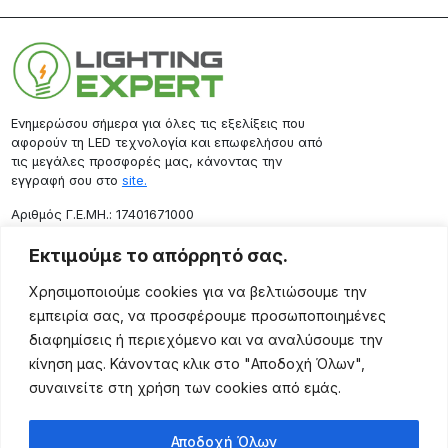
Ενημερώσου σήμερα για όλες τις εξελίξεις που
αφορούν τη LED τεχνολογία και επωφελήσου από
τις μεγάλες προσφορές μας, κάνοντας την
εγγραφή σου στο
site.
Aριθμός Γ.Ε.ΜΗ.: 17401671000
Επικοινωνία
Εκτιμούμε το απόρρητό σας.
Ρόδου 133, Αθήνα 10443
Χρησιμοποιούμε cookies για να βελτιώσουμε την
(+30) 211 725 5427
εμπειρία σας, να προσφέρουμε προσωποποιημένες
sales@lightingexpert.gr
διαφημίσεις ή περιεχόμενο και να αναλύσουμε την
κίνηση μας. Κάνοντας κλικ στο "Αποδοχή Όλων",
συναινείτε στη χρήση των cookies από εμάς.
Χρήσιμες Σελίδες
Αποδοχή Όλων