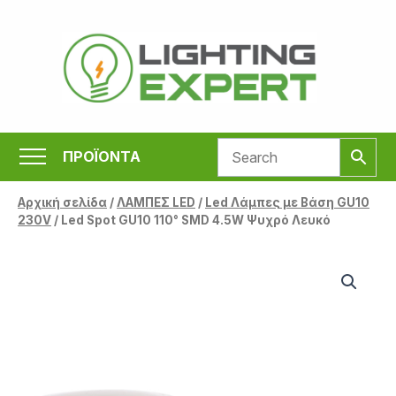
Μετάβαση
στο
περιεχόμενο
ΠΡΟΪΟΝΤΑ
Αρχική σελίδα
/
ΛΑΜΠΕΣ LED
/
Led Λάμπες με Βάση GU10
230V
/ Led Spot GU10 110° SMD 4.5W Ψυχρό Λευκό