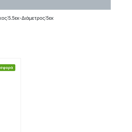
ος:5.5εκ-Διάμετρος:5εκ
οσφορά