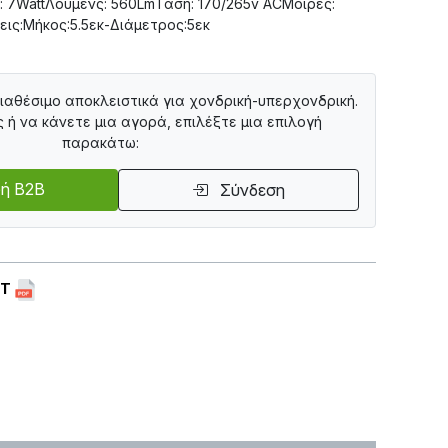
 7WattΛούμενς: 560LmΤάση: 170/265v ACΜοίρες:
εις:Μήκος:5.5εκ-Διάμετρος:5εκ
διαθέσιμο αποκλειστικά για χονδρική-υπερχονδρική.
ς ή να κάνετε μια αγορά, επιλέξτε μια επιλογή
παρακάτω:
ή B2B
Σύνδεση
ET