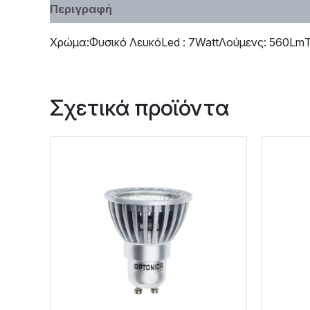
Περιγραφή
Χαρακτηριστικά
Χρώμα:Φυσικό ΛευκόLed : 7WattΛούμενς: 560LmΤ
Σχετικά προϊόντα