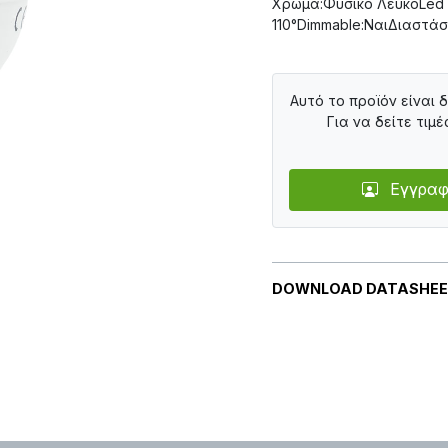
Χρώμα:Φυσικό ΛευκόLed :
110°Dimmable:ΝαιΔιαστάσ
Αυτό το προϊόν είναι 
Για να δείτε τιμέ
Εγγραφ
DOWNLOAD DATASHE