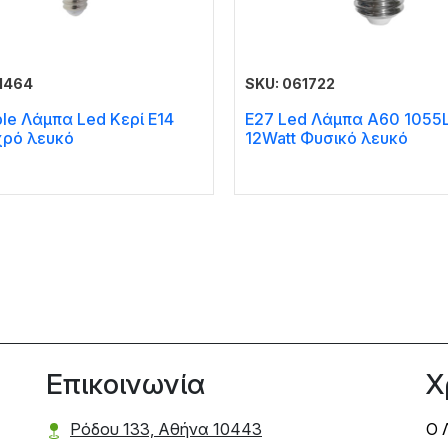
1464
SKU: 061722
le Λάμπα Led Κερί E14
E27 Led Λάμπα A60 1055
ρό λευκό
12Watt Φυσικό λευκό
Επικοινωνία
Χ
Ρόδου 133, Αθήνα 10443
Ο 