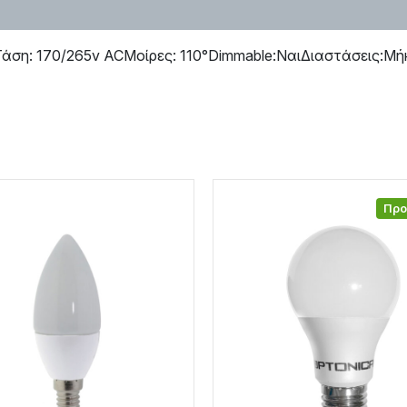
άση: 170/265v ACΜοίρες: 110°Dimmable:ΝαιΔιαστάσεις:Μήκ
Πρ