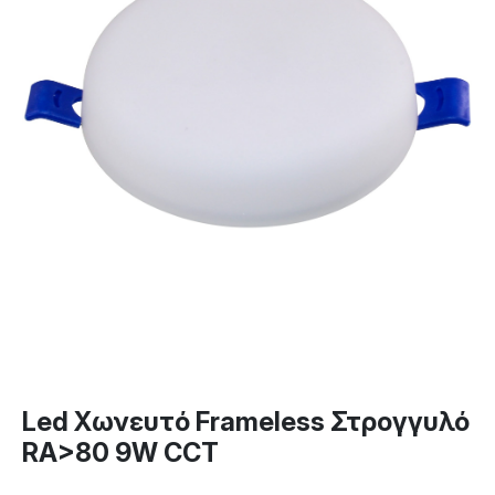
Led Χωνευτό Frameless Στρογγυλό
RA>80 9W CCT