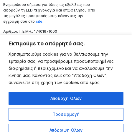
Ενημερώσου σήμερα για όλες τις εξελίξεις που
αφορούν τη LED τεχνολογία και επωφελήσου από
τις μεγάλες προσφορές μας, κάνοντας την
εγγραφή σου στο
site.
Aριθμός Γ.Ε.ΜΗ.: 17401671000
Επικοινωνία
Εκτιμούμε το απόρρητό σας.
Ρόδου 133, Αθήνα 10443
Χρησιμοποιούμε cookies για να βελτιώσουμε την
(+30) 211 725 5427
εμπειρία σας, να προσφέρουμε προσωποποιημένες
sales@lightingexpert.gr
διαφημίσεις ή περιεχόμενο και να αναλύσουμε την
κίνηση μας. Κάνοντας κλικ στο "Αποδοχή Όλων",
συναινείτε στη χρήση των cookies από εμάς.
Χρήσιμες Σελίδες
Αποδοχή Όλων
Ο Λογαριασμός μου
Προϊόντα
Προσαρμογή
Όροι Χρήσης
Τρόποι Αποστολής
Απόρριψη Όλων
Τρόποι Πληρωμής