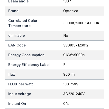
Beam angle
180º
Brand
Optonica
Correlated Color
3000K/4000K/6000K
Temperature
dimmable
No
EAN Code
3801057126012
Energy Consumption
9 kWh/1000h
Energy Efficiency Label
F
flux
900 lm
FLUX per watt
100 lm/W
Input voltage
AC220-240V
Instant On
0.1s