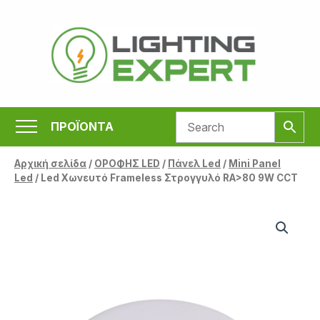
Μετάβαση
στο
περιεχόμενο
ΠΡΟΪΟΝΤΑ
Αρχική σελίδα
/
ΟΡΟΦΗΣ LED
/
Πάνελ Led
/
Mini Panel
Led
/ Led Χωνευτό Frameless Στρογγυλό RA>80 9W CCT