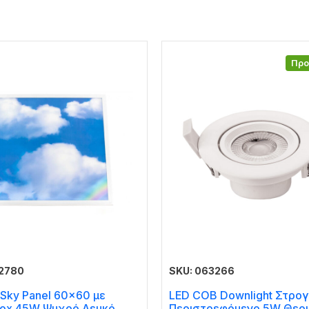
Πρ
62780
SKU: 063266
Sky Panel 60×60 με
LED COB Downlight Στρο
ox 45W Ψυχρό Λευκό
Περιστρεφόμενο 5W Θερ