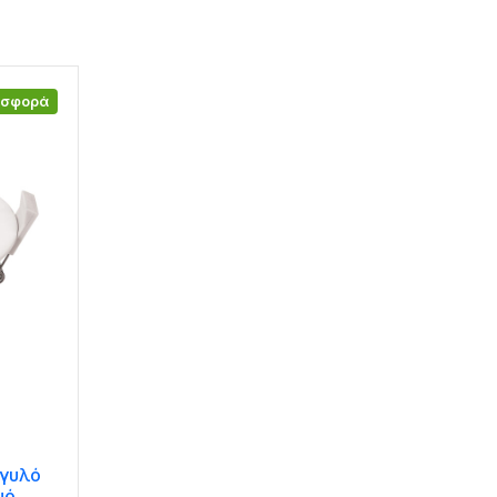
οσφορά
γγυλό
μό