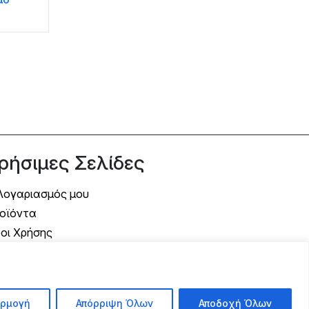
ρήσιμες Σελίδες
Λογαριασμός μου
οϊόντα
οι Χρήσης
όποι Αποστολής
όποι Πληρωμής
λιτική Επιστροφής
ρμογή
Απόρριψη Όλων
Αποδοχή Όλων