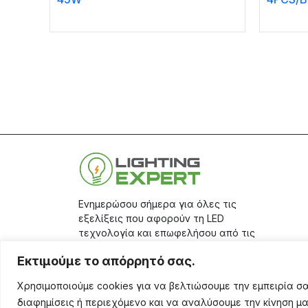
Ενημερώσου σήμερα για όλες τις
εξελίξεις που αφορούν τη LED
τεχνολογία και επωφελήσου από τις
μεγάλες προσφορές μας, κάνοντας
Εκτιμούμε το απόρρητό σας.
την εγγραφή σου στο
site.
Χρησιμοποιούμε cookies για να βελτιώσουμε την εμπειρία 
Aριθμός Γ.Ε.ΜΗ.: 17401671000
διαφημίσεις ή περιεχόμενο και να αναλύσουμε την κίνηση μ