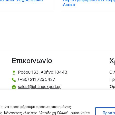
Λευκό
Επικοινωνία
Χ
Ρόδου 133, Αθήνα 10443
Ο 
(+30) 211 725 5427
Πρ
sales@lightingexpert.gr
Όρ
Τρ
Τρ
σας, να προσφέρουμε προσωποποιημένες
Πο
ας. Κάνοντας κλικ στο "Αποδοχή Όλων", συναινείτε
Προσα