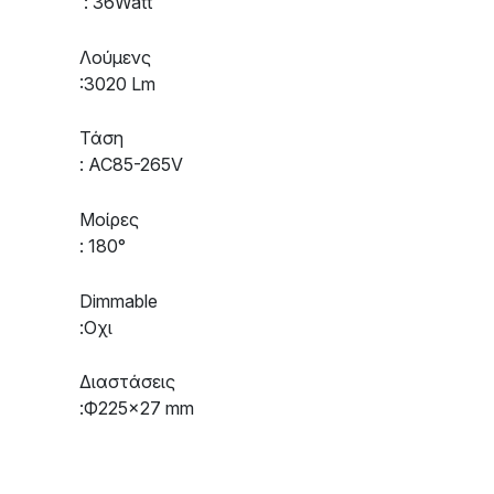
: 36Watt
Λούμενς
:3020 Lm
Τάση
: AC85-265V
Μοίρες
: 180°
Dimmable
:Οχι
Διαστάσεις
:Ф225×27 mm