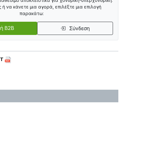
διαθέσιμο αποκλειστικά για χονδρική-υπερχονδρική.
ς ή να κάνετε μια αγορά, επιλέξτε μια επιλογή
παρακάτω:
ή B2B
Σύνδεση
ET