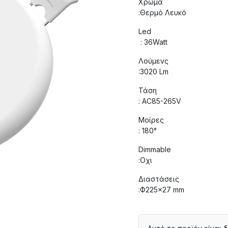
Χρώμα
:Θερμό Λευκό
Led
: 36Watt
Λούμενς
:3020 Lm
Τάση
: AC85-265V
Μοίρες
: 180°
Dimmable
:Οχι
Διαστάσεις
:Ф225×27 mm