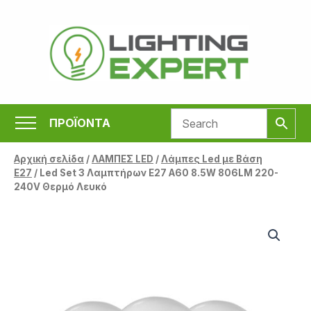
Μετάβαση
στο
περιεχόμενο
ΠΡΟΪΟΝΤΑ
Αρχική σελίδα
/
ΛΑΜΠΕΣ LED
/
Λάμπες Led με Βάση
Ε27
/ Led Set 3 Λαμπτήρων E27 A60 8.5W 806LM 220-
240V Θερμό Λευκό