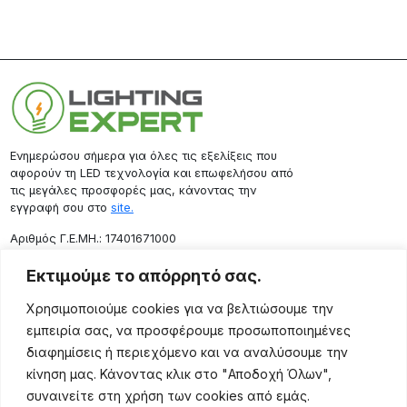
Ενημερώσου σήμερα για όλες τις εξελίξεις που
αφορούν τη LED τεχνολογία και επωφελήσου από
τις μεγάλες προσφορές μας, κάνοντας την
εγγραφή σου στο
site.
Aριθμός Γ.Ε.ΜΗ.: 17401671000
Επικοινωνία
Εκτιμούμε το απόρρητό σας.
Ρόδου 133, Αθήνα 10443
Χρησιμοποιούμε cookies για να βελτιώσουμε την
(+30) 211 725 5427
εμπειρία σας, να προσφέρουμε προσωποποιημένες
sales@lightingexpert.gr
διαφημίσεις ή περιεχόμενο και να αναλύσουμε την
κίνηση μας. Κάνοντας κλικ στο "Αποδοχή Όλων",
συναινείτε στη χρήση των cookies από εμάς.