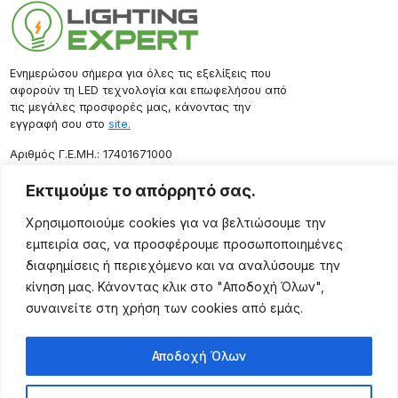
Ενημερώσου σήμερα για όλες τις εξελίξεις που
αφορούν τη LED τεχνολογία και επωφελήσου από
τις μεγάλες προσφορές μας, κάνοντας την
εγγραφή σου στο
site.
Aριθμός Γ.Ε.ΜΗ.: 17401671000
Επικοινωνία
Εκτιμούμε το απόρρητό σας.
Ρόδου 133, Αθήνα 10443
Χρησιμοποιούμε cookies για να βελτιώσουμε την
(+30) 211 725 5427
εμπειρία σας, να προσφέρουμε προσωποποιημένες
sales@lightingexpert.gr
διαφημίσεις ή περιεχόμενο και να αναλύσουμε την
κίνηση μας. Κάνοντας κλικ στο "Αποδοχή Όλων",
συναινείτε στη χρήση των cookies από εμάς.
Χρήσιμες Σελίδες
Αποδοχή Όλων
Ο Λογαριασμός μου
Προϊόντα