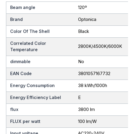
Beam angle
120º
Brand
Optonica
Color Of The Shell
Black
Correlated Color
2800K/4500K/6000K
Temperature
dimmable
No
EAN Code
3801057167732
Energy Consumption
38 kWh/1000h
Energy Efficiency Label
E
flux
3800 lm
FLUX per watt
100 lm/W
Input voltage
AC220-240V