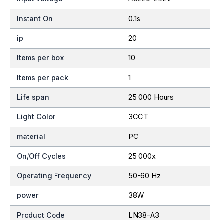
Instant On
0.1s
ip
20
Items per box
10
Items per pack
1
Life span
25 000 Hours
Light Color
3CCT
material
PC
On/Off Cycles
25 000x
Operating Frequency
50-60 Hz
power
38W
Product Code
LN38-A3