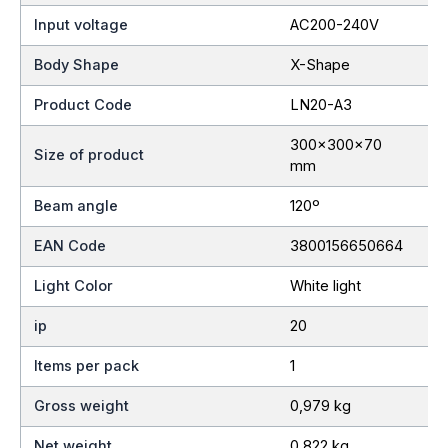
Input voltage
AC200-240V
Body Shape
X-Shape
Product Code
LN20-A3
300x300x70
Size of product
mm
Beam angle
120º
EAN Code
3800156650664
Light Color
White light
ip
20
Items per pack
1
Gross weight
0,979 kg
Net weight
0,822 kg