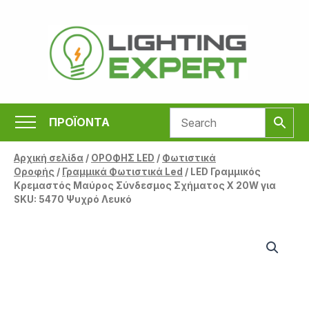
Μετάβαση
στο
περιεχόμενο
ΠΡΟΪΟΝΤΑ
Αρχική σελίδα
/
ΟΡΟΦΗΣ LED
/
Φωτιστικά
Οροφής
/
Γραμμικά Φωτιστικά Led
/ LED Γραμμικός
Κρεμαστός Μαύρος Σύνδεσμος Σχήματος Χ 20W για
SKU: 5470 Ψυχρό Λευκό