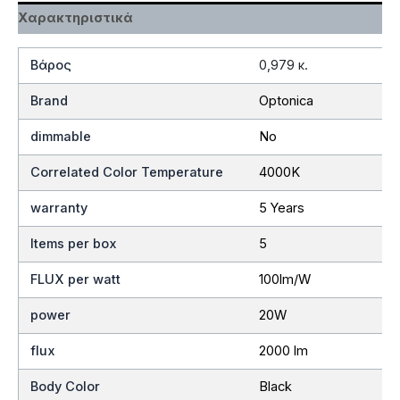
Χαρακτηριστικά
Βάρος
0,979 κ.
Brand
Optonica
dimmable
No
Correlated Color Temperature
4000K
warranty
5 Years
Items per box
5
FLUX per watt
100lm/W
power
20W
flux
2000 lm
Body Color
Black