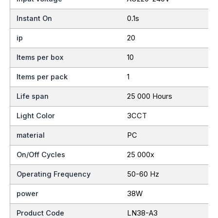
Instant On
0.1s
ip
20
Items per box
10
Items per pack
1
Life span
25 000 Hours
Light Color
3CCT
material
PC
On/Off Cycles
25 000x
Operating Frequency
50-60 Hz
power
38W
Product Code
LN38-A3