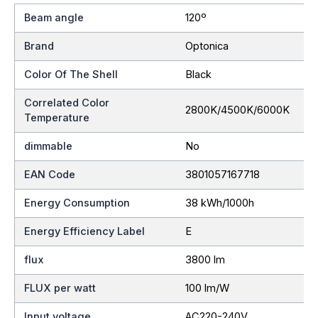
Beam angle
120º
Brand
Optonica
Color Of The Shell
Black
Correlated Color
2800K/4500K/6000K
Temperature
dimmable
No
EAN Code
3801057167718
Energy Consumption
38 kWh/1000h
Energy Efficiency Label
E
flux
3800 lm
FLUX per watt
100 lm/W
Input voltage
AC220-240V