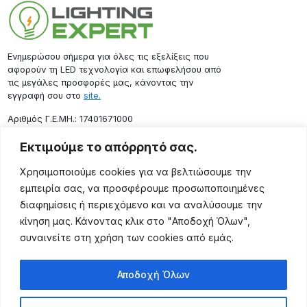
Ενημερώσου σήμερα για όλες τις εξελίξεις που
αφορούν τη LED τεχνολογία και επωφελήσου από
τις μεγάλες προσφορές μας, κάνοντας την
εγγραφή σου στο
site.
Aριθμός Γ.Ε.ΜΗ.: 17401671000
Επικοινωνία
Εκτιμούμε το απόρρητό σας.
Ρόδου 133, Αθήνα 10443
Χρησιμοποιούμε cookies για να βελτιώσουμε την
(+30) 211 725 5427
εμπειρία σας, να προσφέρουμε προσωποποιημένες
sales@lightingexpert.gr
διαφημίσεις ή περιεχόμενο και να αναλύσουμε την
κίνηση μας. Κάνοντας κλικ στο "Αποδοχή Όλων",
συναινείτε στη χρήση των cookies από εμάς.
Χρήσιμες Σελίδες
Αποδοχή Όλων
Ο Λογαριασμός μου
Προϊόντα