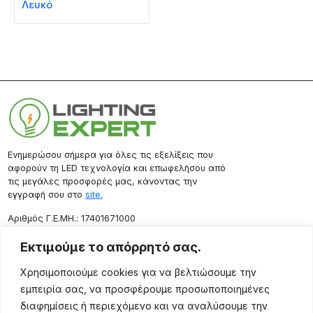
Λευκό
Ενημερώσου σήμερα για όλες τις εξελίξεις που
αφορούν τη LED τεχνολογία και επωφελήσου από
τις μεγάλες προσφορές μας, κάνοντας την
εγγραφή σου στο
site.
Aριθμός Γ.Ε.ΜΗ.: 17401671000
Επικοινωνία
Εκτιμούμε το απόρρητό σας.
Ρόδου 133, Αθήνα 10443
Χρησιμοποιούμε cookies για να βελτιώσουμε την
(+30) 211 725 5427
εμπειρία σας, να προσφέρουμε προσωποποιημένες
sales@lightingexpert.gr
διαφημίσεις ή περιεχόμενο και να αναλύσουμε την