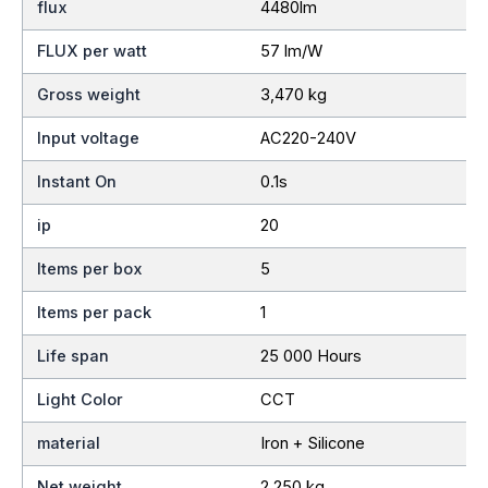
flux
4480lm
FLUX per watt
57 lm/W
Gross weight
3,470 kg
Input voltage
AC220-240V
Instant On
0.1s
ip
20
Items per box
5
Items per pack
1
Life span
25 000 Hours
Light Color
CCT
material
Iron + Silicone
Net weight
2,250 kg