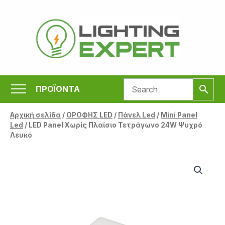
Μετάβαση
στο
περιεχόμενο
ΠΡΟΪΟΝΤΑ
Αρχική σελίδα
/
ΟΡΟΦΗΣ LED
/
Πάνελ Led
/
Mini Panel
Led
/ LED Panel Χωρίς Πλαίσιο Τετράγωνο 24W Ψυχρό
Λευκό