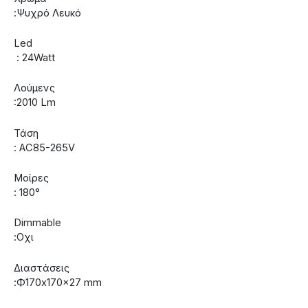
:Ψυχρό Λευκό
Led
: 24Watt
Λούμενς
:2010 Lm
Τάση
: AC85-265V
Μοίρες
: 180°
Dimmable
:Οχι
Διαστάσεις
:Ф170x170x27 mm