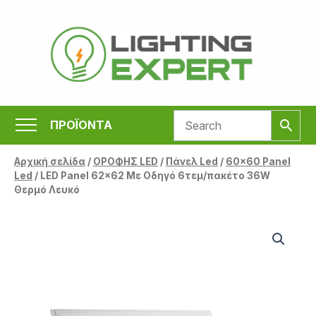
Μετάβαση
στο
περιεχόμενο
ΠΡΟΪΟΝΤΑ
Αρχική σελίδα
/
ΟΡΟΦΗΣ LED
/
Πάνελ Led
/
60x60 Panel
Led
/ LED Panel 62×62 Με Οδηγό 6τεμ/πακέτο 36W
Θερμό Λευκό