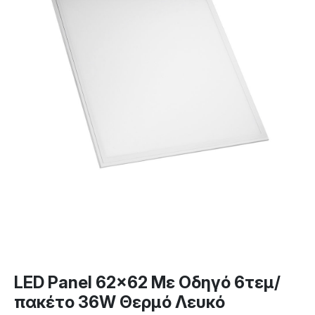
LED Panel 62×62 Με Οδηγό 6τεμ/
πακέτο 36W Θερμό Λευκό