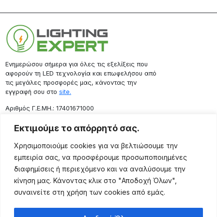
Ενημερώσου σήμερα για όλες τις εξελίξεις που
αφορούν τη LED τεχνολογία και επωφελήσου από
τις μεγάλες προσφορές μας, κάνοντας την
εγγραφή σου στο
site.
Aριθμός Γ.Ε.ΜΗ.: 17401671000
Επικοινωνία
Εκτιμούμε το απόρρητό σας.
Ρόδου 133, Αθήνα 10443
Χρησιμοποιούμε cookies για να βελτιώσουμε την
(+30) 211 725 5427
εμπειρία σας, να προσφέρουμε προσωποποιημένες
sales@lightingexpert.gr
διαφημίσεις ή περιεχόμενο και να αναλύσουμε την
κίνηση μας. Κάνοντας κλικ στο "Αποδοχή Όλων",
συναινείτε στη χρήση των cookies από εμάς.
Χρήσιμες Σελίδες