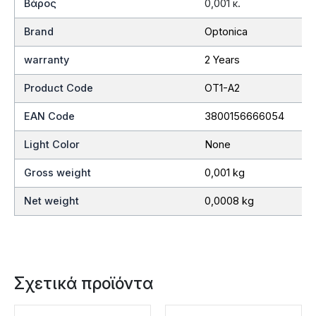
Βάρος
0,001 κ.
Brand
Optonica
warranty
2 Years
Product Code
OT1-A2
EAN Code
3800156666054
Light Color
None
Gross weight
0,001 kg
Net weight
0,0008 kg
Σχετικά προϊόντα