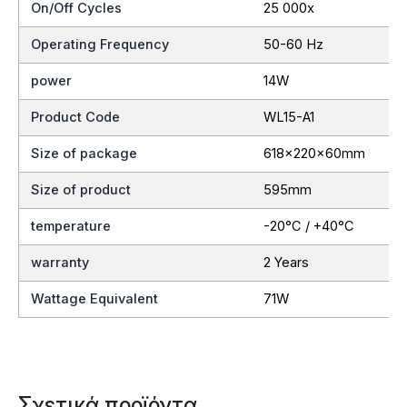
On/Off Cycles
25 000x
Operating Frequency
50-60 Hz
power
14W
Product Code
WL15-A1
Size of package
618x220x60mm
Size of product
595mm
temperature
-20°C / +40°C
warranty
2 Years
Wattage Equivalent
71W
Σχετικά προϊόντα