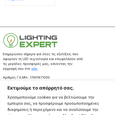
Ενημερώσου σήμερα για όλες τις εξελίξεις που
αφορούν τη LED τεχνολογία και επωφελήσου από
τις μεγάλες προσφορές μας, κάνοντας την
εγγραφή σου στο
site.
Aριθμός Γ.Ε.ΜΗ.: 17401671000
Επικοινωνία
Εκτιμούμε το απόρρητό σας.
Ρόδου 133, Αθήνα 10443
Χρησιμοποιούμε cookies για να βελτιώσουμε την
(+30) 211 725 5427
εμπειρία σας, να προσφέρουμε προσωποποιημένες
sales@lightingexpert.gr
διαφημίσεις ή περιεχόμενο και να αναλύσουμε την