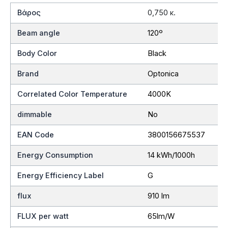
Βάρος
0,750 κ.
Beam angle
120º
Body Color
Black
Brand
Optonica
Correlated Color Temperature
4000K
dimmable
No
EAN Code
3800156675537
Energy Consumption
14 kWh/1000h
Energy Efficiency Label
G
flux
910 lm
FLUX per watt
65lm/W