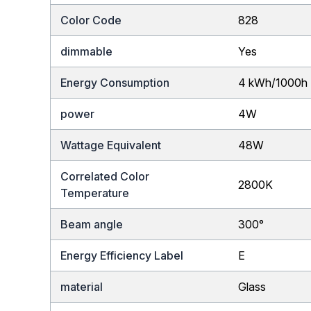
Color Code
828
dimmable
Yes
Energy Consumption
4 kWh/1000h
power
4W
Wattage Equivalent
48W
Correlated Color
2800K
Temperature
Beam angle
300°
Energy Efficiency Label
E
material
Glass