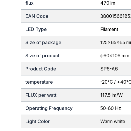
flux
470 lm
EAN Code
38001566185
LED Type
Filament
Size of package
125x65x65 
Size of product
ф60×106 mm
Product Code
SP6-A6
temperature
-20°C / +40°
FLUX per watt
117.5 lm/W
Operating Frequency
50-60 Hz
Light Color
Warm white