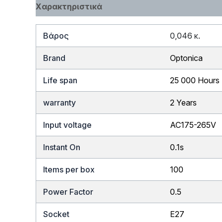
Χαρακτηριστικά
Βάρος
0,046 κ.
Brand
Optonica
Life span
25 000 Hours
warranty
2 Years
Input voltage
AC175-265V
Instant On
0.1s
Items per box
100
Power Factor
0.5
Socket
E27