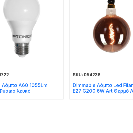
1722
SKU: 054236
d Λάμπα A60 1055Lm
Dimmable Λάμπα Led Fila
 Φυσικό λευκό
E27 G200 6W Art Θερμό 