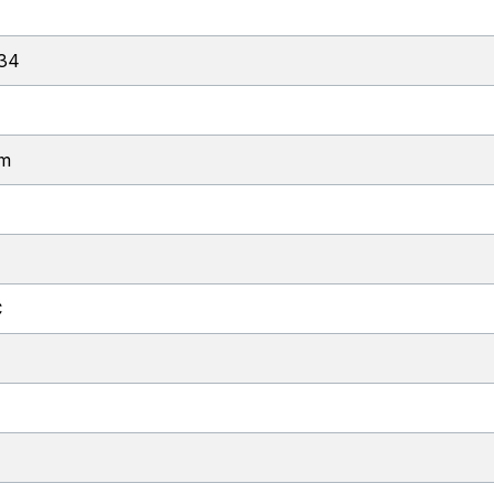
34
mm
C