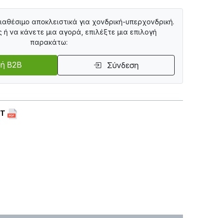
διαθέσιμο αποκλειστικά για χονδρική-υπερχονδρική.
ς ή να κάνετε μια αγορά, επιλέξτε μια επιλογή
παρακάτω:
ή B2B
Σύνδεση
ET