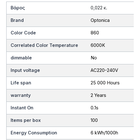
Βάρος
0,022 κ.
Brand
Optonica
Color Code
860
Correlated Color Temperature
6000K
dimmable
No
Input voltage
AC220-240V
Life span
25 000 Hours
warranty
2 Years
Instant On
0.1s
Items per box
100
Energy Consumption
6 kWh/1000h