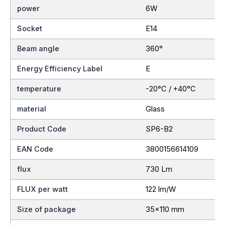
power
6W
Socket
E14
Beam angle
360°
Energy Efficiency Label
E
temperature
-20°C / +40°C
material
Glass
Product Code
SP6-B2
EAN Code
3800156614109
flux
730 Lm
FLUX per watt
122 lm/W
Size of package
35×110 mm