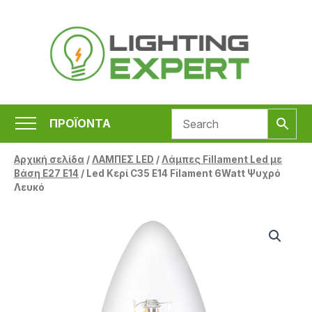
Μετάβαση
στο
περιεχόμενο
ΠΡΟΪΟΝΤΑ
Αρχική σελίδα
/
ΛΑΜΠΕΣ LED
/
Λάμπες Fillament Led με
Βάση Ε27 E14
/ Led Κερί C35 E14 Filament 6Watt Ψυχρό
Λευκό