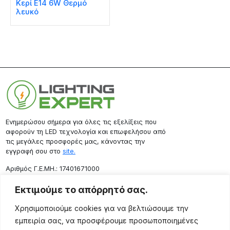
Κερί E14 6W Θερμό
λευκό
Ενημερώσου σήμερα για όλες τις εξελίξεις που
αφορούν τη LED τεχνολογία και επωφελήσου από
τις μεγάλες προσφορές μας, κάνοντας την
εγγραφή σου στο
site.
Aριθμός Γ.Ε.ΜΗ.: 17401671000
Επικοινωνία
Εκτιμούμε το απόρρητό σας.
Ρόδου 133, Αθήνα 10443
Χρησιμοποιούμε cookies για να βελτιώσουμε την
(+30) 211 725 5427
εμπειρία σας, να προσφέρουμε προσωποποιημένες