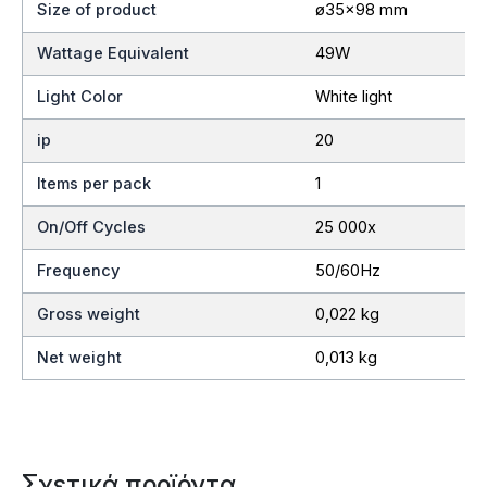
Size of product
ø35×98 mm
Wattage Equivalent
49W
Light Color
White light
ip
20
Items per pack
1
On/Off Cycles
25 000x
Frequency
50/60Hz
Gross weight
0,022 kg
Net weight
0,013 kg
Σχετικά προϊόντα