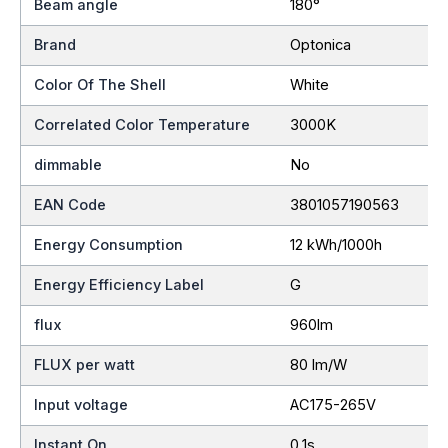
Beam angle
180°
Brand
Optonica
Color Of The Shell
White
Correlated Color Temperature
3000K
dimmable
No
EAN Code
3801057190563
Energy Consumption
12 kWh/1000h
Energy Efficiency Label
G
flux
960lm
FLUX per watt
80 lm/W
Input voltage
AC175-265V
Instant On
0.1s