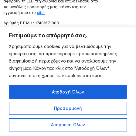
αφορούν τη LED τεχνολογία και επωφελήσου από
τις μεγάλες προσφορές μας, κάνοντας την
εγγραφή σου στο
site.
Aριθμός Γ.Ε.ΜΗ.: 17401671000
Επικοινωνία
Εκτιμούμε το απόρρητό σας.
Ρόδου 133, Αθήνα 10443
Χρησιμοποιούμε cookies για να βελτιώσουμε την
(+30) 211 725 5427
εμπειρία σας, να προσφέρουμε προσωποποιημένες
sales@lightingexpert.gr
διαφημίσεις ή περιεχόμενο και να αναλύσουμε την
κίνηση μας. Κάνοντας κλικ στο "Αποδοχή Όλων",
συναινείτε στη χρήση των cookies από εμάς.
Χρήσιμες Σελίδες
Αποδοχή Όλων
Ο Λογαριασμός μου
Προϊόντα
Προσαρμογή
Όροι Χρήσης
Τρόποι Αποστολής
Απόρριψη Όλων
Τρόποι Πληρωμής
Πολιτική Επιστροφής