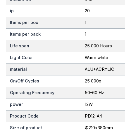
ip
20
Items per box
1
Items per pack
1
Life span
25 000 Hours
Light Color
Warm white
material
ALU+ACRYLIC
On/Off Cycles
25 000x
Operating Frequency
50-60 Hz
power
12W
Product Code
PD12-A4
Size of product
Ф210x380mm