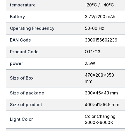
temperature
-20°C / +40°C
Battery
3.7V/2200 mAh
Operating Frequency
50-60 Hz
EAN Code
3800156602236
Product Code
OT1-C3
power
2.5W
470x208x350
Size of Box
mm
Size of package
330x45x43 mm
Size of product
400x41x16.5 mm
Color Changing
Light Color
3000K-6000K