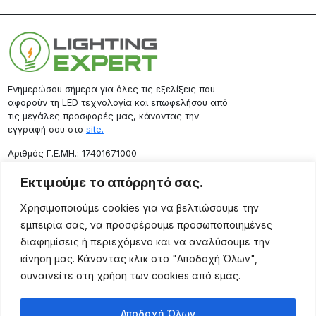
Ενημερώσου σήμερα για όλες τις εξελίξεις που
αφορούν τη LED τεχνολογία και επωφελήσου από
τις μεγάλες προσφορές μας, κάνοντας την
εγγραφή σου στο
site.
Aριθμός Γ.Ε.ΜΗ.: 17401671000
Επικοινωνία
Εκτιμούμε το απόρρητό σας.
Ρόδου 133, Αθήνα 10443
Χρησιμοποιούμε cookies για να βελτιώσουμε την
(+30) 211 725 5427
εμπειρία σας, να προσφέρουμε προσωποποιημένες
sales@lightingexpert.gr
διαφημίσεις ή περιεχόμενο και να αναλύσουμε την
κίνηση μας. Κάνοντας κλικ στο "Αποδοχή Όλων",
συναινείτε στη χρήση των cookies από εμάς.
Χρήσιμες Σελίδες
Αποδοχή Όλων