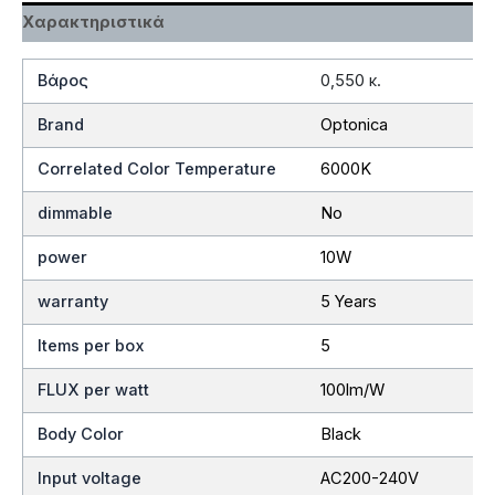
Χαρακτηριστικά
Βάρος
0,550 κ.
Brand
Optonica
Correlated Color Temperature
6000K
dimmable
No
power
10W
warranty
5 Years
Items per box
5
FLUX per watt
100lm/W
Body Color
Black
Input voltage
AC200-240V