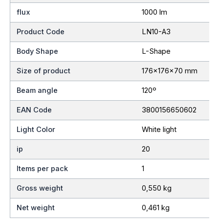
flux
1000 lm
Product Code
LN10-A3
Body Shape
L-Shape
Size of product
176x176x70 mm
Beam angle
120º
EAN Code
3800156650602
Light Color
White light
ip
20
Items per pack
1
Gross weight
0,550 kg
Net weight
0,461 kg