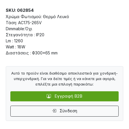
SKU: 062854
Χρώμα Φωτισμού: Θερμό Λευκό
Τάση: AC175-265V
Dimmable:Όχι
Στεγανότητα : IP20
Lm : 1260
Watt : 18W
Διαστάσεις : Ф300×65 mm
Αυτό το προϊόν είναι διαθέσιμο αποκλειστικά για χονδρική-
υπερχονδρική. Για να δείτε τιμές ή να κάνετε μια αγορά,
επιλέξτε μια επιλογή παρακάτω:
Εγγραφή B2B
Σύνδεση