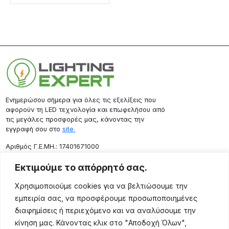
Ενημερώσου σήμερα για όλες τις εξελίξεις που
αφορούν τη LED τεχνολογία και επωφελήσου από
τις μεγάλες προσφορές μας, κάνοντας την
εγγραφή σου στο
site.
Aριθμός Γ.Ε.ΜΗ.: 17401671000
Επικοινωνία
Εκτιμούμε το απόρρητό σας.
Ρόδου 133, Αθήνα 10443
Χρησιμοποιούμε cookies για να βελτιώσουμε την
(+30) 211 725 5427
εμπειρία σας, να προσφέρουμε προσωποποιημένες
sales@lightingexpert.gr
διαφημίσεις ή περιεχόμενο και να αναλύσουμε την
κίνηση μας. Κάνοντας κλικ στο "Αποδοχή Όλων",