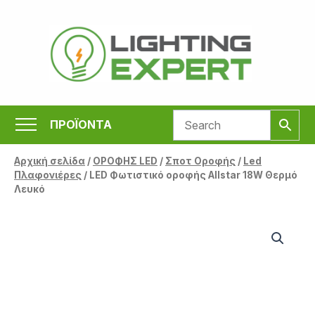
Μετάβαση
στο
περιεχόμενο
ΠΡΟΪΟΝΤΑ
Αρχική σελίδα
/
ΟΡΟΦΗΣ LED
/
Σποτ Οροφής
/
Led
Πλαφονιέρες
/ LED Φωτιστικό οροφής Allstar 18W Θερμό
Λευκό