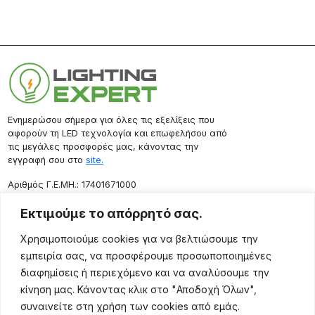
Ενημερώσου σήμερα για όλες τις εξελίξεις που
αφορούν τη LED τεχνολογία και επωφελήσου από
τις μεγάλες προσφορές μας, κάνοντας την
εγγραφή σου στο
site.
Aριθμός Γ.Ε.ΜΗ.: 17401671000
Επικοινωνία
Εκτιμούμε το απόρρητό σας.
Ρόδου 133, Αθήνα 10443
Χρησιμοποιούμε cookies για να βελτιώσουμε την
(+30) 211 725 5427
εμπειρία σας, να προσφέρουμε προσωποποιημένες
sales@lightingexpert.gr
διαφημίσεις ή περιεχόμενο και να αναλύσουμε την
κίνηση μας. Κάνοντας κλικ στο "Αποδοχή Όλων",
συναινείτε στη χρήση των cookies από εμάς.