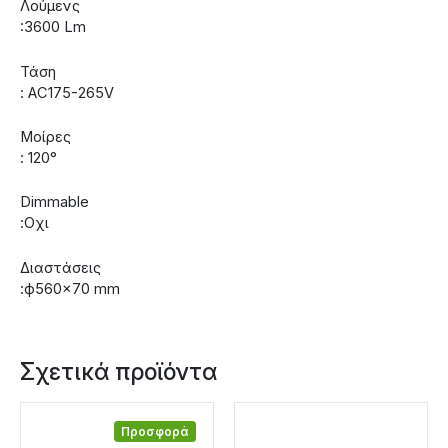
Λούμενς
:3600 Lm
Τάση
: AC175-265V
Μοίρες
: 120°
Dimmable
:Οχι
Διαστάσεις
:ф560×70 mm
Σχετικά προϊόντα
Προσφορά