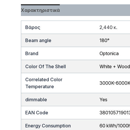
Χαρακτηριστικά
Βάρος
2,440 κ.
Beam angle
180°
Brand
Optonica
Color Of The Shell
White + Woo
Correlated Color
3000K-6000
Temperature
dimmable
Yes
EAN Code
38010571901
Energy Consumption
60 kWh/1000