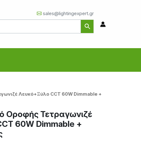
sales@lightingexpert.gr
αγωνιζέ Λευκό+Ξύλο CCT 60W Dimmable +
ό Οροφής Τετραγωνιζέ
CCT 60W Dimmable +
ς