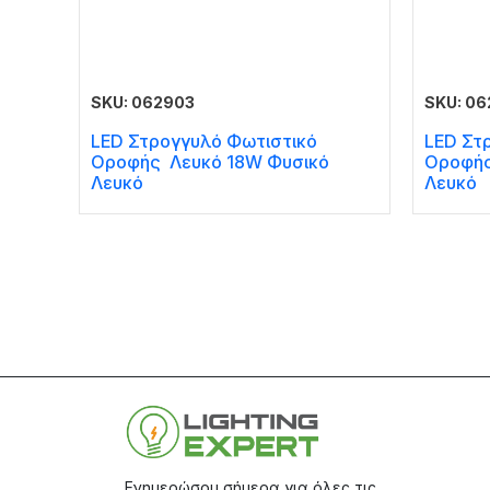
SKU: 062903
SKU: 0
LED Στρογγυλό Φωτιστικό
LED Στ
Οροφής Λευκό 18W Φυσικό
Οροφής
Λευκό
Λευκό
Ενημερώσου σήμερα για όλες τις