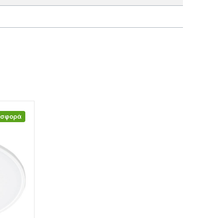
οσφορά