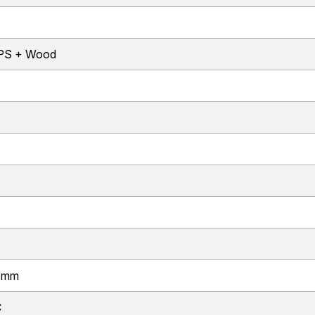
 PS + Wood
 mm
C