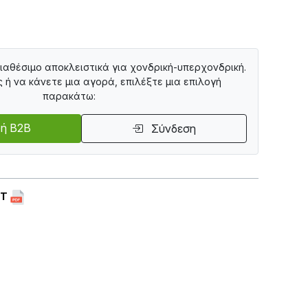
διαθέσιμο αποκλειστικά για χονδρική-υπερχονδρική.
ς ή να κάνετε μια αγορά, επιλέξτε μια επιλογή
παρακάτω:
ή B2B
Σύνδεση
ET