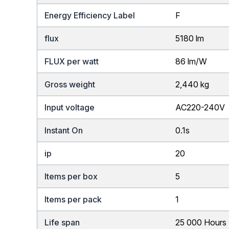
Energy Efficiency Label
F
flux
5180 lm
FLUX per watt
86 lm/W
Gross weight
2,440 kg
Input voltage
AC220-240V
Instant On
0.1s
ip
20
Items per box
5
Items per pack
1
Life span
25 000 Hours