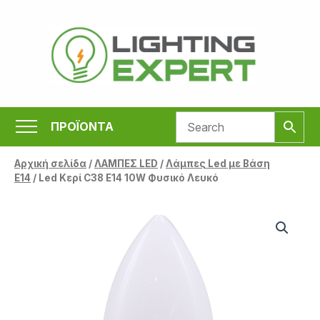
Μετάβαση
στο
περιεχόμενο
ΠΡΟΪΟΝΤΑ
Αρχική σελίδα
/
ΛΑΜΠΕΣ LED
/
Λάμπες Led με Βάση
Ε14
/ Led Κερί C38 E14 10W Φυσικό Λευκό