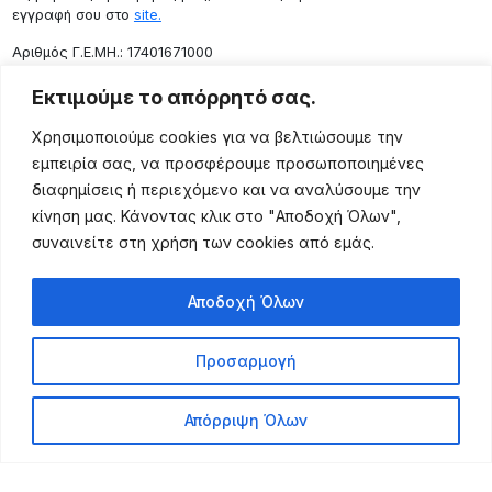
εγγραφή σου στο
site.
Aριθμός Γ.Ε.ΜΗ.: 17401671000
Επικοινωνία
Εκτιμούμε το απόρρητό σας.
Ρόδου 133, Αθήνα 10443
Χρησιμοποιούμε cookies για να βελτιώσουμε την
(+30) 211 725 5427
εμπειρία σας, να προσφέρουμε προσωποποιημένες
sales@lightingexpert.gr
διαφημίσεις ή περιεχόμενο και να αναλύσουμε την
κίνηση μας. Κάνοντας κλικ στο "Αποδοχή Όλων",
συναινείτε στη χρήση των cookies από εμάς.
Χρήσιμες Σελίδες
Αποδοχή Όλων
Ο Λογαριασμός μου
Προϊόντα
Προσαρμογή
Όροι Χρήσης
Τρόποι Αποστολής
Απόρριψη Όλων
Τρόποι Πληρωμής
Πολιτική Επιστροφής