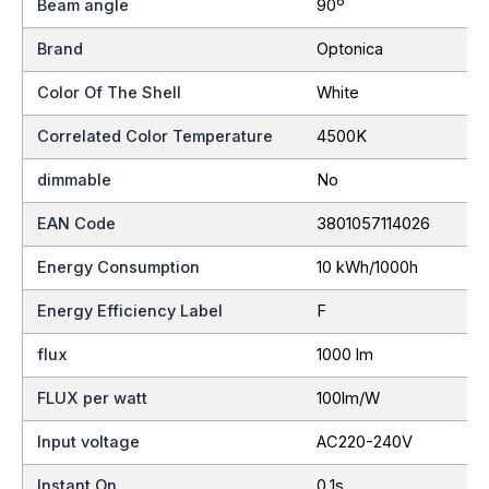
Beam angle
90º
Brand
Optonica
Color Of The Shell
White
Correlated Color Temperature
4500K
dimmable
No
EAN Code
3801057114026
Energy Consumption
10 kWh/1000h
Energy Efficiency Label
F
flux
1000 lm
FLUX per watt
100lm/W
Input voltage
AC220-240V
Instant On
0.1s