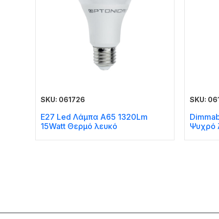
SKU: 061726
SKU: 06
E27 Led Λάμπα A65 1320Lm
Dimmab
15Watt Θερμό λευκό
Ψυχρό 