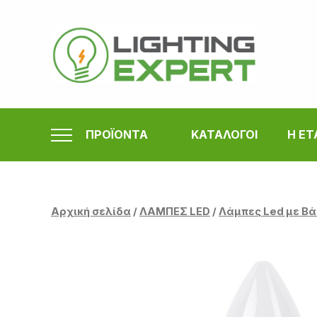
Μετάβαση
στο
περιεχόμενο
ΠΡΟΪΟΝΤΑ
ΚΑΤΑΛΟΓΟΙ
Η ΕΤ
Αρχική σελίδα
/
ΛΑΜΠΕΣ LED
/
Λάμπες Led με Βά