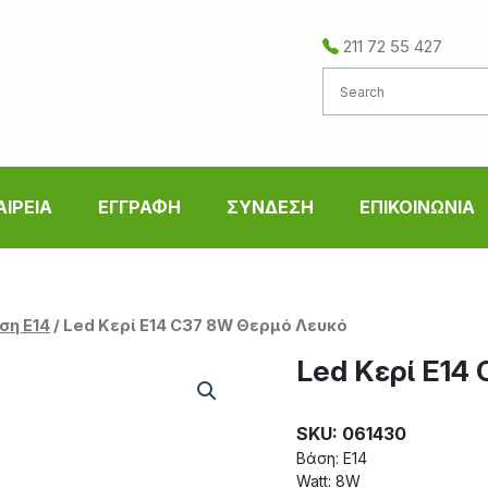
211 72 55 427
ΑΙΡΕΙΑ
ΕΓΓΡΑΦΗ
ΣΥΝΔΕΣΗ
ΕΠΙΚΟΙΝΩΝΙΑ
ση Ε14
/ Led Κερί E14 C37 8W Θερμό Λευκό
Led Κερί E14
SKU: 061430
Βάση: E14
Watt: 8W