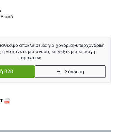
ό
 Λευκό
διαθέσιμο αποκλειστικά για χονδρική-υπερχονδρική.
ς ή να κάνετε μια αγορά, επιλέξτε μια επιλογή
παρακάτω:
ή B2B
Σύνδεση
ET