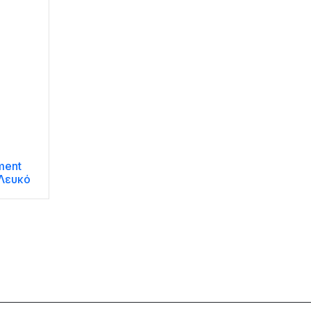
ment
Λευκό