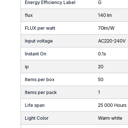
Energy Efficiency Label
G
flux
140 lm
FLUX per watt
70lm/W
Input voltage
AC220-240V
Instant On
0.1s
ip
20
Items per box
50
Items per pack
1
Life span
25 000 Hours
Light Color
Warm white