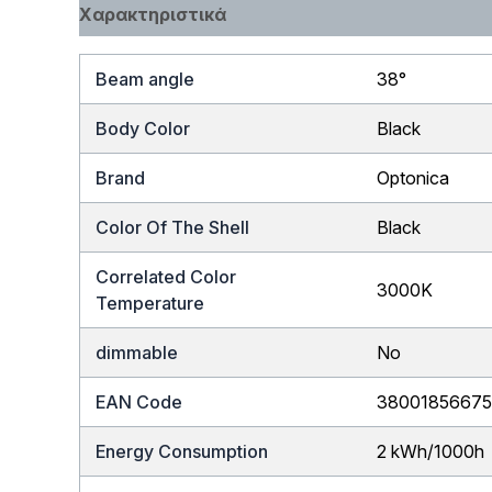
Χαρακτηριστικά
Beam angle
38°
Body Color
Black
Brand
Optonica
Color Of The Shell
Black
Correlated Color
3000K
Temperature
dimmable
No
EAN Code
38001856675
Energy Consumption
2 kWh/1000h