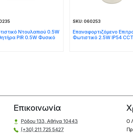
0235
SKU: 060253
τιστικό Ντουλαπιού 0.5W
Επαναφορτιζόμενο Επιτρ
θητήρα PIR 0.5W Φυσικό
Φωτιστικό 2.5W IP54 CC
Επικοινωνία
Χ
Ρόδου 133, Αθήνα 10443
Ο 
(+30) 211 725 5427
Πρ