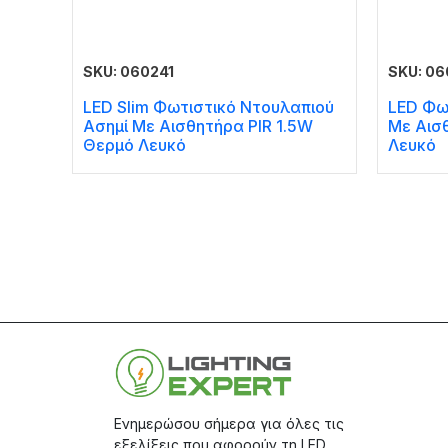
SKU: 060241
SKU: 06
LED Slim Φωτιστικό Ντουλαπιού
LED Φω
Ασημί Με Αισθητήρα PIR 1.5W
Με Αισ
Θερμό Λευκό
Λευκό
Ενημερώσου σήμερα για όλες τις
εξελίξεις που αφορούν τη LED