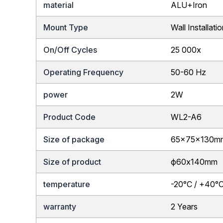
material
ALU+Iron
Mount Type
Wall Installati
On/Off Cycles
25 000x
Operating Frequency
50-60 Hz
power
2W
Product Code
WL2-A6
Size of package
65x75x130m
Size of product
ф60x140mm
temperature
-20°C / +40°
warranty
2 Years