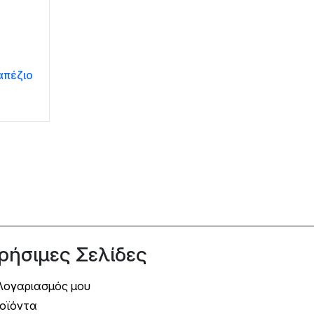
απέζιο
T
ρήσιμες Σελίδες
Λογαριασμός μου
οϊόντα