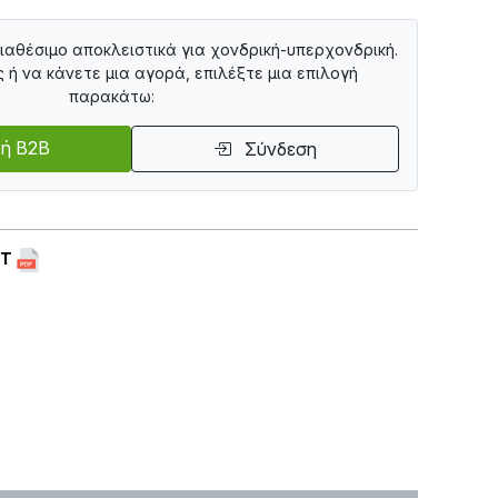
διαθέσιμο αποκλειστικά για χονδρική-υπερχονδρική.
ς ή να κάνετε μια αγορά, επιλέξτε μια επιλογή
παρακάτω:
ή B2B
Σύνδεση
ET