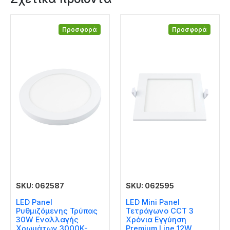
Προσφορά
Προσφορά
SKU: 062587
SKU: 062595
LED Panel
LED Mini Panel
Ρυθμιζόμενης Τρύπας
Τετράγωνο CCT 3
30W Εναλλαγής
Χρόνια Εγγύηση
Χρωμάτων 3000K-
Premium Line 12W