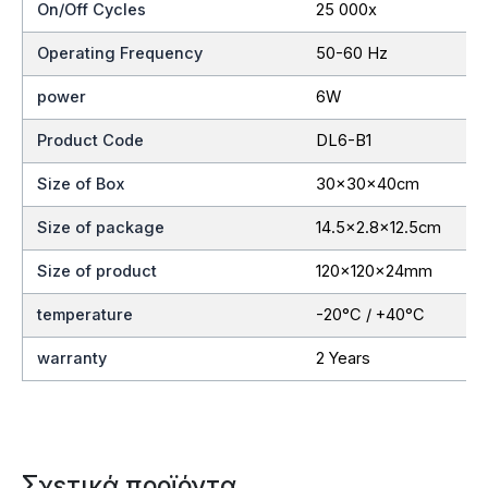
On/Off Cycles
25 000x
Operating Frequency
50-60 Hz
power
6W
Product Code
DL6-B1
Size of Box
30x30x40cm
Size of package
14.5×2.8×12.5cm
Size of product
120x120x24mm
temperature
-20°C / +40°C
warranty
2 Years
Σχετικά προϊόντα