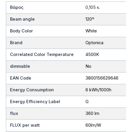
Βάρος
0,105 κ.
Beam angle
120º
Body Color
White
Brand
Optonica
Correlated Color Temperature
4500K
dimmable
No
EAN Code
3800156629646
Energy Consumption
6 kWh/1000h
Energy Efficiency Label
G
flux
360 lm
FLUX per watt
60lm/W