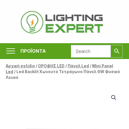
Μετάβαση
στο
περιεχόμενο
ΠΡΟΪΟΝΤΑ
Αρχική σελίδα
/
ΟΡΟΦΗΣ LED
/
Πάνελ Led
/
Mini Panel
Led
/ Led Backlit Χωνευτό Τετράγωνο Πάνελ 6W Φυσικό
Λευκό