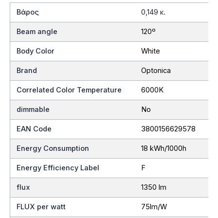
Βάρος
0,149 κ.
Beam angle
120º
Body Color
White
Brand
Optonica
Correlated Color Temperature
6000K
dimmable
No
EAN Code
3800156629578
Energy Consumption
18 kWh/1000h
Energy Efficiency Label
F
flux
1350 lm
FLUX per watt
75lm/W