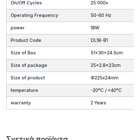
On/Off Cycles
25 000x
Operating Frequency
50-60 Hz
power
18W
Product Code
DL18-B1
Size of Box
51x30x24.5cm
Size of package
25×2.8x23cm
Size of product
Ф225x24mm
temperature
-20°C / +40°C
warranty
2 Years
Σχετικά προϊόντα