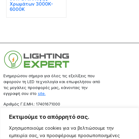
Χρωμάτων 3000K-
6000K
Ενημερώσου σήμερα για όλες τις εξελίξεις που
αφορούν τη LED τεχνολογία και επωφελήσου από
τις μεγάλες προσφορές μας, κάνοντας την
εγγραφή σου στο
site.
Aριθμός Γ.Ε.ΜΗ.: 17401671000
Επικοινωνία
Εκτιμούμε το απόρρητό σας.
Ρόδου 133, Αθήνα 10443
Χρησιμοποιούμε cookies για να βελτιώσουμε την
(+30) 211 725 5427
εμπειρία σας, να προσφέρουμε προσωποποιημένες