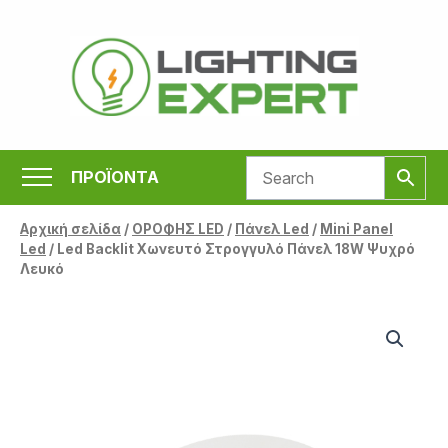
Μετάβαση
στο
περιεχόμενο
ΠΡΟΪΟΝΤΑ
Αρχική σελίδα
/
ΟΡΟΦΗΣ LED
/
Πάνελ Led
/
Mini Panel
Led
/ Led Backlit Χωνευτό Στρογγυλό Πάνελ 18W Ψυχρό
Λευκό