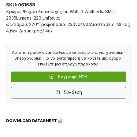
SKU: 061638
Χρώμα: Ψυχρό λευκόΙσχύς σε Watt: 3 WattLeds: SMD
2835Lumens: 220 LmΓωνία
φωτισμού: 270°Τροφοδοσία: 230volt/ACΔιαστάσεις: Μήκος
4,6εκ-Διάμετρος:1.4εκ
Αυτό το προϊόν είναι διαθέσιμο αποκλειστικά για χονδρική-
υπερχονδρική. Για να δείτε τιμές ή να κάνετε μια αγορά,
επιλέξτε μια επιλογή παρακάτω:
Εγγραφή B2B
Σύνδεση
DOWNLOAD DATASHEET