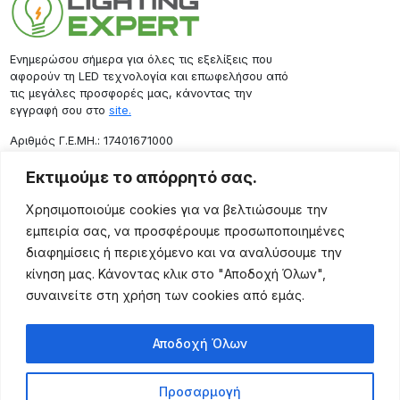
Ενημερώσου σήμερα για όλες τις εξελίξεις που
αφορούν τη LED τεχνολογία και επωφελήσου από
τις μεγάλες προσφορές μας, κάνοντας την
εγγραφή σου στο
site.
Aριθμός Γ.Ε.ΜΗ.: 17401671000
Επικοινωνία
Εκτιμούμε το απόρρητό σας.
Ρόδου 133, Αθήνα 10443
Χρησιμοποιούμε cookies για να βελτιώσουμε την
(+30) 211 725 5427
εμπειρία σας, να προσφέρουμε προσωποποιημένες
sales@lightingexpert.gr
διαφημίσεις ή περιεχόμενο και να αναλύσουμε την
κίνηση μας. Κάνοντας κλικ στο "Αποδοχή Όλων",
συναινείτε στη χρήση των cookies από εμάς.
Χρήσιμες Σελίδες
Αποδοχή Όλων
Ο Λογαριασμός μου
Προϊόντα
Προσαρμογή
Όροι Χρήσης