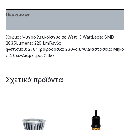
Περιγραφή
Χαρακτηριστικά
Χρώμα: Ψυχρό λευκόΙσχύς σε Watt: 3 WattLeds: SMD
2835Lumens: 220 LmΓωνία
φωτισμού: 270°Τροφοδοσία: 230volt/ACΔιαστάσεις: Μήκο
ς 4,6εκ-Διάμετρος:1.4εκ
Σχετικά προϊόντα