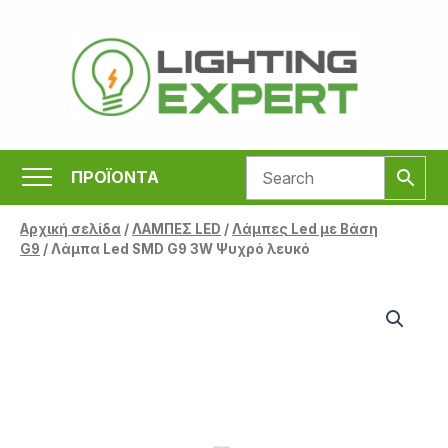
Μετάβαση
στο
περιεχόμενο
ΠΡΟΪΟΝΤΑ
Αρχική σελίδα
/
ΛΑΜΠΕΣ LED
/
Λάμπες Led με Βάση
G9
/ Λάμπα Led SMD G9 3W Ψυχρό λευκό