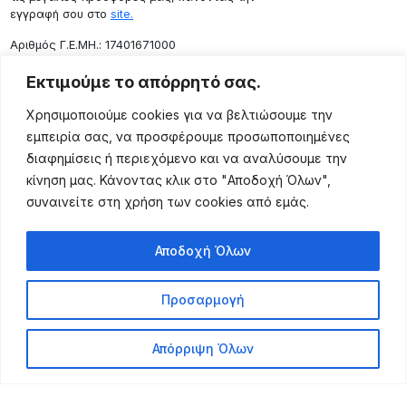
εγγραφή σου στο
site.
Aριθμός Γ.Ε.ΜΗ.: 17401671000
Επικοινωνία
Εκτιμούμε το απόρρητό σας.
Ρόδου 133, Αθήνα 10443
Χρησιμοποιούμε cookies για να βελτιώσουμε την
(+30) 211 725 5427
εμπειρία σας, να προσφέρουμε προσωποποιημένες
sales@lightingexpert.gr
διαφημίσεις ή περιεχόμενο και να αναλύσουμε την
κίνηση μας. Κάνοντας κλικ στο "Αποδοχή Όλων",
συναινείτε στη χρήση των cookies από εμάς.
Χρήσιμες Σελίδες
Αποδοχή Όλων
Ο Λογαριασμός μου
Προϊόντα
Προσαρμογή
Όροι Χρήσης
Τρόποι Αποστολής
Απόρριψη Όλων
Τρόποι Πληρωμής
Πολιτική Επιστροφής