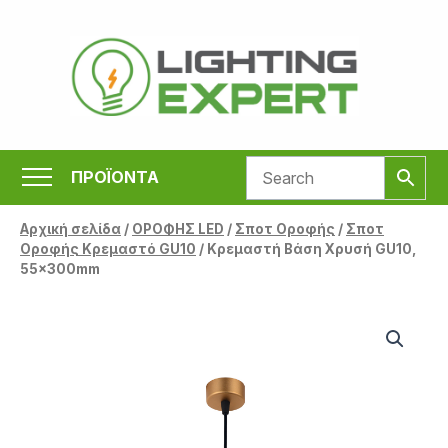
Μετάβαση
στο
περιεχόμενο
ΠΡΟΪΟΝΤΑ
Αρχική σελίδα
/
ΟΡΟΦΗΣ LED
/
Σποτ Οροφής
/
Σποτ
Οροφής Κρεμαστό GU10
/ Κρεμαστή Βάση Χρυσή GU10,
55x300mm