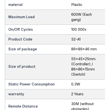
material
Plastic
600W (Each
Maximum Load
gang)
On/Off Cycles
100 000x
Product Code
S2-A1
Size of package
89x89x46 mm
55x45x25mm
(Controller) /
Size of product
86x86x15mm
(Switch)
Static Power Consumption
0.3W
warranty
2 Years
30M (without
Remote Distance
obstacles)