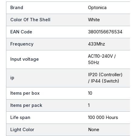
Brand
Optonica
Color Of The Shell
White
EAN Code
3800156676534
Frequency
433Mhz
AC110-240V /
Input voltage
50Hz
IP20 (Controller)
ip
/ IP44 (Switch)
Items per box
10
Items per pack
1
Life span
100 000 Hours
Light Color
None