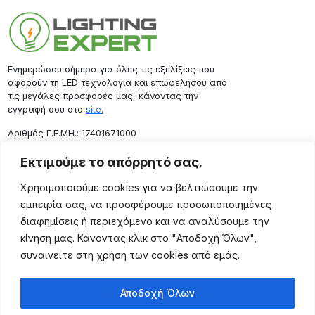
Ενημερώσου σήμερα για όλες τις εξελίξεις που
αφορούν τη LED τεχνολογία και επωφελήσου από
τις μεγάλες προσφορές μας, κάνοντας την
εγγραφή σου στο
site.
Aριθμός Γ.Ε.ΜΗ.: 17401671000
Επικοινωνία
Εκτιμούμε το απόρρητό σας.
Ρόδου 133, Αθήνα 10443
Χρησιμοποιούμε cookies για να βελτιώσουμε την
(+30) 211 725 5427
εμπειρία σας, να προσφέρουμε προσωποποιημένες
sales@lightingexpert.gr
διαφημίσεις ή περιεχόμενο και να αναλύσουμε την
κίνηση μας. Κάνοντας κλικ στο "Αποδοχή Όλων",
συναινείτε στη χρήση των cookies από εμάς.
Χρήσιμες Σελίδες
Αποδοχή Όλων
Ο Λογαριασμός μου