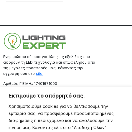
Ενημερώσου σήμερα για όλες τις εξελίξεις που
αφορούν τη LED τεχνολογία και επωφελήσου από
τις μεγάλες προσφορές μας, κάνοντας την
εγγραφή σου στο
site.
Aριθμός Γ.Ε.ΜΗ.: 17401671000
Επικοινωνία
Εκτιμούμε το απόρρητό σας.
Ρόδου 133, Αθήνα 10443
Χρησιμοποιούμε cookies για να βελτιώσουμε την
(+30) 211 725 5427
εμπειρία σας, να προσφέρουμε προσωποποιημένες
sales@lightingexpert.gr
διαφημίσεις ή περιεχόμενο και να αναλύσουμε την
κίνηση μας. Κάνοντας κλικ στο "Αποδοχή Όλων",