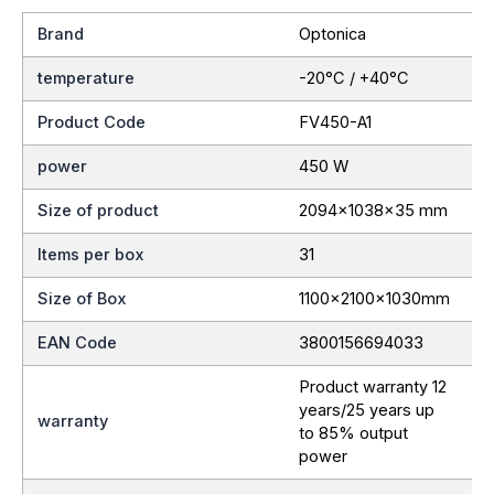
Brand
Optonica
temperature
-20°C / +40°C
Product Code
FV450-A1
power
450 W
Size of product
2094x1038x35 mm
Items per box
31
Size of Box
1100x2100x1030mm
EAN Code
3800156694033
Product warranty 12
years/25 years up
warranty
to 85% output
power