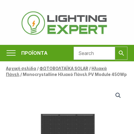
Μετάβαση
στο
περιεχόμενο
ΠΡΟΪΟΝΤΑ
Αρχική σελίδα
/
ΦΩΤΟΒΟΛΤΑΪΚΑ SOLAR
/
Ηλιακά
Πάνελ
/ Monocrystalline Ηλιακό Πάνελ PV Module 450Wp