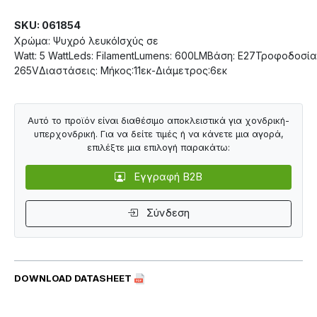
SKU: 061854
Χρώμα: Ψυχρό λευκόΙσχύς σε
Watt: 5 WattLeds: FilamentLumens: 600LMΒάση: Ε27Τροφοδοσία
265VΔιαστάσεις: Μήκος:11εκ-Διάμετρος:6εκ
Αυτό το προϊόν είναι διαθέσιμο αποκλειστικά για χονδρική-
υπερχονδρική. Για να δείτε τιμές ή να κάνετε μια αγορά,
επιλέξτε μια επιλογή παρακάτω:
Εγγραφή B2B
Σύνδεση
DOWNLOAD DATASHEET