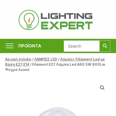
Μετάβαση
στο
περιεχόμενο
ΠΡΟΪΟΝΤΑ
Αρχική σελίδα
/
ΛΑΜΠΕΣ LED
/
Λάμπες Fillament Led με
Βάση Ε27 E14
/ Filament E27 Λάμπα Led A60 5W 600Lm
Ψυχρό λευκό