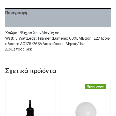
Περιγραφή
Χαρακτηριστικά
Χρώμα: Ψυχρό λευκόΙσχύς σε
Watt: 5 WattLeds: FilamentLumens: 600LMΒάση: Ε27Τροφ
οδοσία: AC175-265VΔιαστάσεις: Μήκος:11εκ-
Διάμετρος:6εκ
Σχετικά προϊόντα
Προσφορά