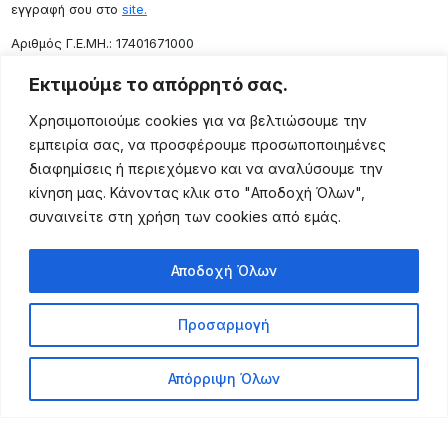
εγγραφή σου στο
site.
Aριθμός Γ.Ε.ΜΗ.: 17401671000
Επικοινωνία
Εκτιμούμε το απόρρητό σας.
Ρόδου 133, Αθήνα 10443
Χρησιμοποιούμε cookies για να βελτιώσουμε την
(+30) 211 725 5427
εμπειρία σας, να προσφέρουμε προσωποποιημένες
sales@lightingexpert.gr
διαφημίσεις ή περιεχόμενο και να αναλύσουμε την
κίνηση μας. Κάνοντας κλικ στο "Αποδοχή Όλων",
συναινείτε στη χρήση των cookies από εμάς.
Χρήσιμες Σελίδες
Αποδοχή Όλων
Ο Λογαριασμός μου
Προϊόντα
Προσαρμογή
Όροι Χρήσης
Τρόποι Αποστολής
Απόρριψη Όλων
Τρόποι Πληρωμής
Πολιτική Επιστροφής