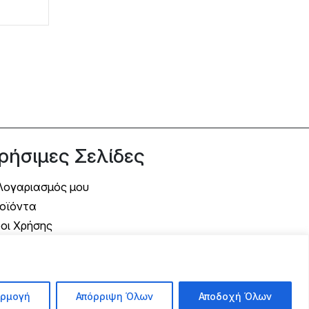
ρήσιμες Σελίδες
Λογαριασμός μου
οϊόντα
οι Χρήσης
όποι Αποστολής
όποι Πληρωμής
λιτική Επιστροφής
ρμογή
Απόρριψη Όλων
Αποδοχή Όλων