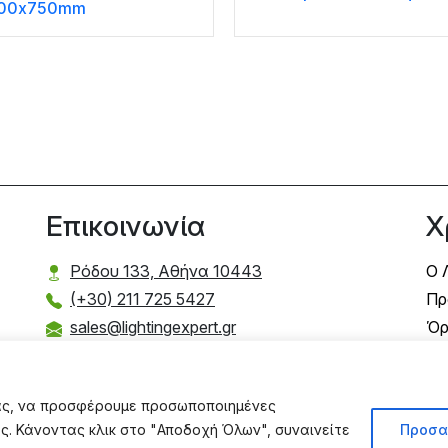
600x750mm
Επικοινωνία
Χ
Ρόδου 133, Αθήνα 10443
Ο 
(+30) 211 725 5427
Πρ
sales@lightingexpert.gr
Όρ
Τρ
Τρ
σας, να προσφέρουμε προσωποποιημένες
Πο
ας. Κάνοντας κλικ στο "Αποδοχή Όλων", συναινείτε
Προσα