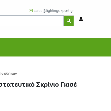
sales@lightingexpert.gr
450x450mm
τατευτικό Σκρίνιο Γκισέ