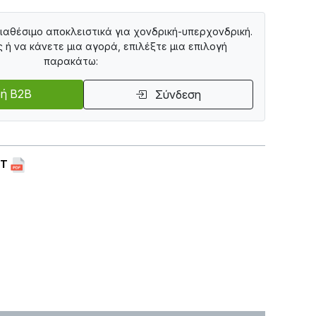
διαθέσιμο αποκλειστικά για χονδρική-υπερχονδρική.
ς ή να κάνετε μια αγορά, επιλέξτε μια επιλογή
παρακάτω:
ή B2B
Σύνδεση
ET