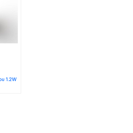
ου 1.2W