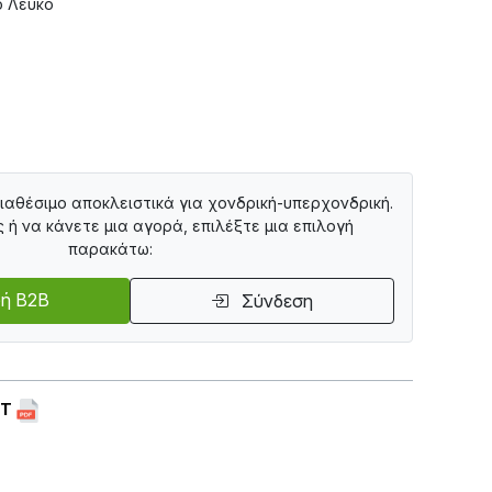
ό Λευκό
διαθέσιμο αποκλειστικά για χονδρική-υπερχονδρική.
ς ή να κάνετε μια αγορά, επιλέξτε μια επιλογή
παρακάτω:
ή B2B
Σύνδεση
ET