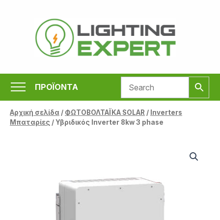
Μετάβαση
στο
περιεχόμενο
ΠΡΟΪΟΝΤΑ
Αρχική σελίδα
/
ΦΩΤΟΒΟΛΤΑΪΚΑ SOLAR
/
Inverters
Μπαταρίες
/ Υβριδικός Inverter 8kw 3 phase