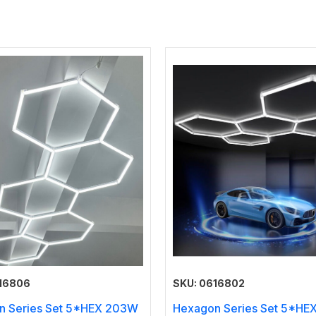
616806
SKU: 0616802
n Series Set 5*HEX 203W
Hexagon Series Set 5*HE