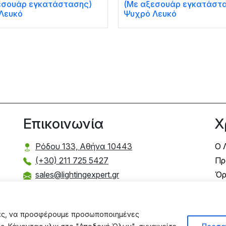
εσουάρ εγκατάστασης)
(Με αξεσουάρ εγκατάστ
Λευκό
Ψυχρό Λευκό
Επικοινωνία
Χ
Ρόδου 133, Αθήνα 10443
Ο 
(+30) 211 725 5427
Πρ
sales@lightingexpert.gr
Όρ
Τρ
Τρ
σας, να προσφέρουμε προσωποποιημένες
Πο