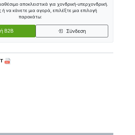
διαθέσιμο αποκλειστικά για χονδρική-υπερχονδρική.
ς ή να κάνετε μια αγορά, επιλέξτε μια επιλογή
παρακάτω:
ή B2B
Σύνδεση
ET