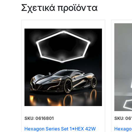
Σχετικά προϊόντα
SKU: 0616801
SKU: 0
Hexagon Series Set 1*HEX 42W
Hexago