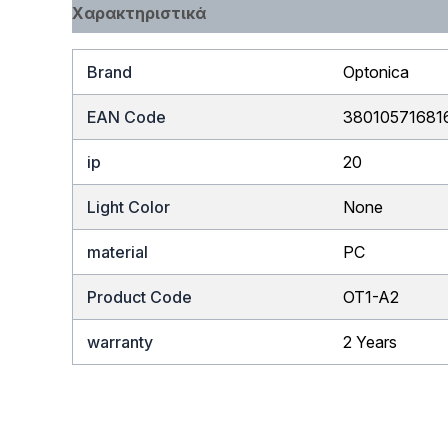
Χαρακτηριστικά
Brand
Optonica
EAN Code
38010571681
ip
20
Light Color
None
material
PC
Product Code
OT1-A2
warranty
2 Years