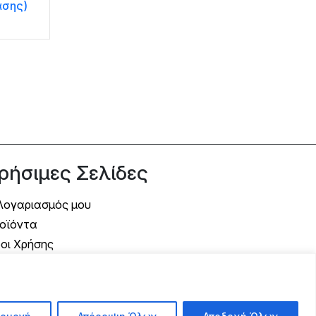
ασης)
ρήσιμες Σελίδες
Λογαριασμός μου
οϊόντα
οι Χρήσης
όποι Αποστολής
όποι Πληρωμής
λιτική Επιστροφής