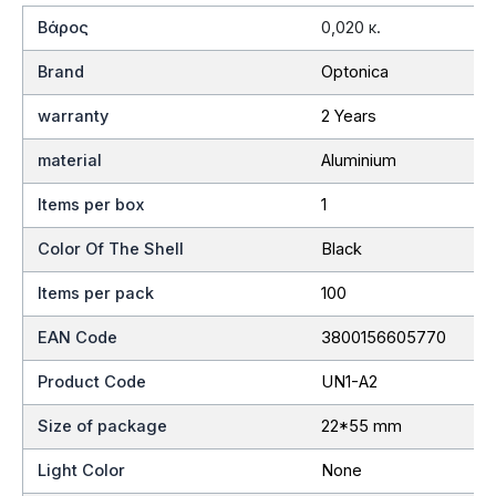
Βάρος
0,020 κ.
Brand
Optonica
warranty
2 Years
material
Aluminium
Items per box
1
Color Of The Shell
Black
Items per pack
100
EAN Code
3800156605770
Product Code
UN1-A2
Size of package
22*55 mm
Light Color
None