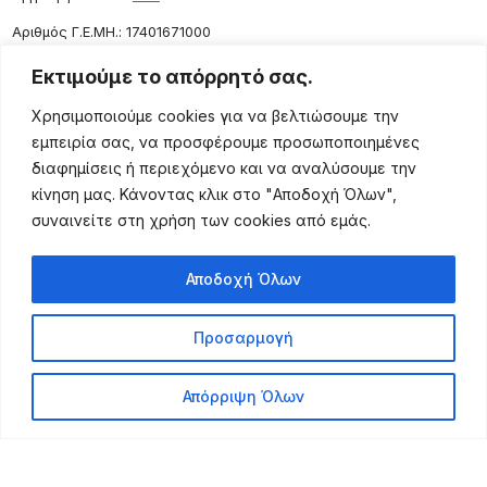
Aριθμός Γ.Ε.ΜΗ.: 17401671000
Επικοινωνία
Εκτιμούμε το απόρρητό σας.
Ρόδου 133, Αθήνα 10443
Χρησιμοποιούμε cookies για να βελτιώσουμε την
(+30) 211 725 5427
εμπειρία σας, να προσφέρουμε προσωποποιημένες
sales@lightingexpert.gr
διαφημίσεις ή περιεχόμενο και να αναλύσουμε την
κίνηση μας. Κάνοντας κλικ στο "Αποδοχή Όλων",
συναινείτε στη χρήση των cookies από εμάς.
Χρήσιμες Σελίδες
Αποδοχή Όλων
Ο Λογαριασμός μου
Προϊόντα
Προσαρμογή
Όροι Χρήσης
Τρόποι Αποστολής
Απόρριψη Όλων
Τρόποι Πληρωμής
Πολιτική Επιστροφής
Powered by Leo Michalopoulos