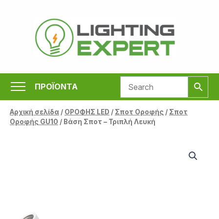
Μετάβαση
στο
περιεχόμενο
ΠΡΟΪΟΝΤΑ
Αρχική σελίδα
/
ΟΡΟΦΗΣ LED
/
Σποτ Οροφής
/
Σποτ
Οροφής GU10
/ Βάση Σποτ – Τριπλή Λευκή