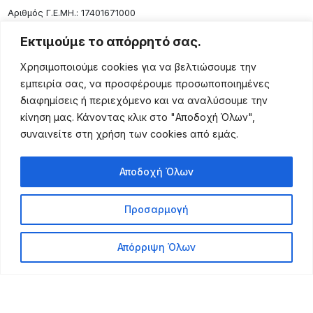
Aριθμός Γ.Ε.ΜΗ.: 17401671000
Επικοινωνία
Εκτιμούμε το απόρρητό σας.
Ρόδου 133, Αθήνα 10443
Χρησιμοποιούμε cookies για να βελτιώσουμε την
(+30) 211 725 5427
εμπειρία σας, να προσφέρουμε προσωποποιημένες
sales@lightingexpert.gr
διαφημίσεις ή περιεχόμενο και να αναλύσουμε την
κίνηση μας. Κάνοντας κλικ στο "Αποδοχή Όλων",
συναινείτε στη χρήση των cookies από εμάς.
Χρήσιμες Σελίδες
Αποδοχή Όλων
Ο Λογαριασμός μου
Προϊόντα
Προσαρμογή
Όροι Χρήσης
Τρόποι Αποστολής
Απόρριψη Όλων
Τρόποι Πληρωμής
Πολιτική Επιστροφής
Powered by Leo Michalopoulos