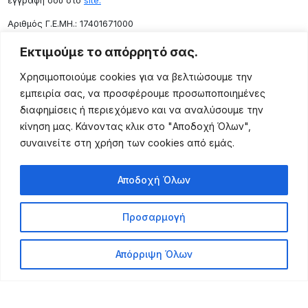
εγγραφή σου στο
site.
Aριθμός Γ.Ε.ΜΗ.: 17401671000
Επικοινωνία
Εκτιμούμε το απόρρητό σας.
Ρόδου 133, Αθήνα 10443
Χρησιμοποιούμε cookies για να βελτιώσουμε την
(+30) 211 725 5427
εμπειρία σας, να προσφέρουμε προσωποποιημένες
sales@lightingexpert.gr
διαφημίσεις ή περιεχόμενο και να αναλύσουμε την
κίνηση μας. Κάνοντας κλικ στο "Αποδοχή Όλων",
συναινείτε στη χρήση των cookies από εμάς.
Χρήσιμες Σελίδες
Αποδοχή Όλων
Ο Λογαριασμός μου
Προϊόντα
Προσαρμογή
Όροι Χρήσης
Τρόποι Αποστολής
Απόρριψη Όλων
Τρόποι Πληρωμής
Πολιτική Επιστροφής