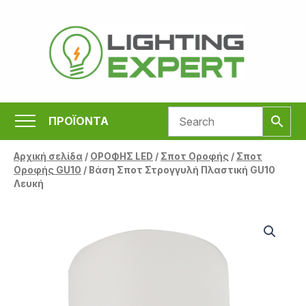
Μετάβαση
στο
περιεχόμενο
ΠΡΟΪΟΝΤΑ
Αρχική σελίδα
/
ΟΡΟΦΗΣ LED
/
Σποτ Οροφής
/
Σποτ
Οροφής GU10
/ Βάση Σποτ Στρογγυλή Πλαστική GU10
Λευκή