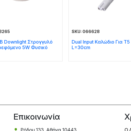
3265
SKU: 066628
B Downlight Στρογγυλό
Dual Input Καλώδιο Για T5
ρεφόμενο 5W Φυσικό
L=30cm
Επικοινωνία
Χ
Ρόδου 133, Αθήνα 10443
Ο 