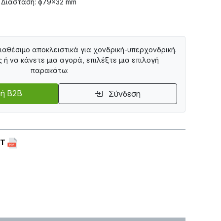
 Διάσταση: ф79×32 mm
διαθέσιμο αποκλειστικά για χονδρική-υπερχονδρική.
ς ή να κάνετε μια αγορά, επιλέξτε μια επιλογή
παρακάτω:
ή B2B
Σύνδεση
ET