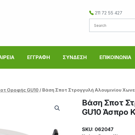
211 72 55 427
ΑΙΡΕΙΑ
ΕΓΓΡΑΦΗ
ΣΥΝΔΕΣΗ
ΕΠΙΚΟΙΝΩΝΙΑ
οτ Οροφής GU10
/ Βάση Σποτ Στρογγυλή Αλουμινίου Χων
Βάση Σποτ Στ
GU10 Άσπρο 
SKU: 062047