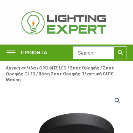
Μετάβαση
στο
περιεχόμενο
ΠΡΟΪΟΝΤΑ
Αρχική σελίδα
/
ΟΡΟΦΗΣ LED
/
Σποτ Οροφής
/
Σποτ
Οροφής GU10
/ Βάση Σποτ Οροφής Πλαστική GU10
Μαύρη