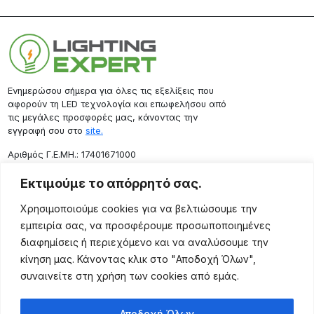
Ενημερώσου σήμερα για όλες τις εξελίξεις που
αφορούν τη LED τεχνολογία και επωφελήσου από
τις μεγάλες προσφορές μας, κάνοντας την
εγγραφή σου στο
site.
Aριθμός Γ.Ε.ΜΗ.: 17401671000
Επικοινωνία
Εκτιμούμε το απόρρητό σας.
Ρόδου 133, Αθήνα 10443
Χρησιμοποιούμε cookies για να βελτιώσουμε την
(+30) 211 725 5427
εμπειρία σας, να προσφέρουμε προσωποποιημένες
sales@lightingexpert.gr
διαφημίσεις ή περιεχόμενο και να αναλύσουμε την
κίνηση μας. Κάνοντας κλικ στο "Αποδοχή Όλων",
συναινείτε στη χρήση των cookies από εμάς.
Χρήσιμες Σελίδες
Αποδοχή Όλων