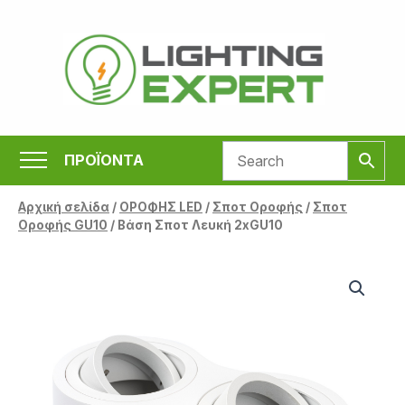
Μετάβαση
στο
περιεχόμενο
ΠΡΟΪΟΝΤΑ
Αρχική σελίδα
/
ΟΡΟΦΗΣ LED
/
Σποτ Οροφής
/
Σποτ
Οροφής GU10
/ Βάση Σποτ Λευκή 2xGU10