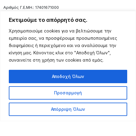
Aριθμός Γ.Ε.ΜΗ.: 17401671000
Επικοινωνία
Εκτιμούμε το απόρρητό σας.
Ρόδου 133, Αθήνα 10443
Χρησιμοποιούμε cookies για να βελτιώσουμε την
(+30) 211 725 5427
εμπειρία σας, να προσφέρουμε προσωποποιημένες
sales@lightingexpert.gr
διαφημίσεις ή περιεχόμενο και να αναλύσουμε την
κίνηση μας. Κάνοντας κλικ στο "Αποδοχή Όλων",
συναινείτε στη χρήση των cookies από εμάς.
Χρήσιμες Σελίδες
Αποδοχή Όλων
Ο Λογαριασμός μου
Προϊόντα
Προσαρμογή
Όροι Χρήσης
Τρόποι Αποστολής
Απόρριψη Όλων
Τρόποι Πληρωμής
Πολιτική Επιστροφής
Powered by Leo Michalopoulos