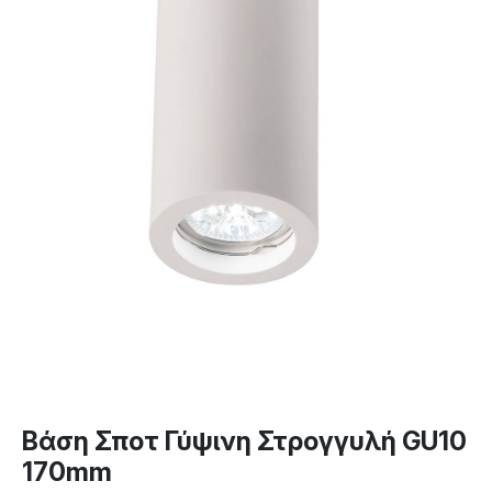
Βάση Σποτ Γύψινη Στρογγυλή GU10
170mm