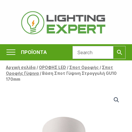
Μετάβαση
στο
περιεχόμενο
ΠΡΟΪΟΝΤΑ
Αρχική σελίδα
/
ΟΡΟΦΗΣ LED
/
Σποτ Οροφής
/
Σποτ
Οροφής Γύψινα
/ Βάση Σποτ Γύψινη Στρογγυλή GU10
170mm