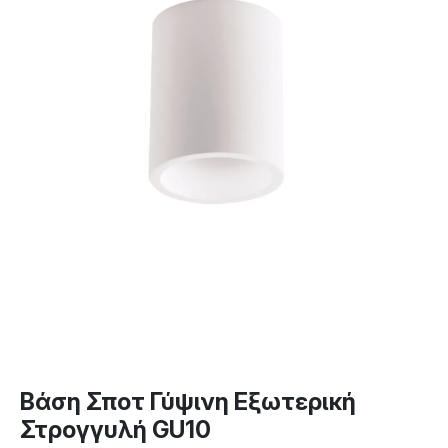
Βάση Σποτ Γύψινη Εξωτερική
Στρογγυλή GU10