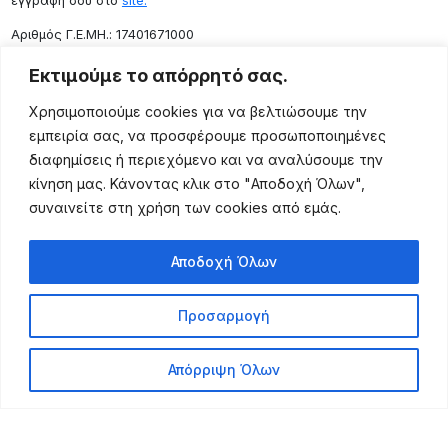
εγγραφή σου στο
site.
Aριθμός Γ.Ε.ΜΗ.: 17401671000
Επικοινωνία
Εκτιμούμε το απόρρητό σας.
Ρόδου 133, Αθήνα 10443
Χρησιμοποιούμε cookies για να βελτιώσουμε την
(+30) 211 725 5427
εμπειρία σας, να προσφέρουμε προσωποποιημένες
sales@lightingexpert.gr
διαφημίσεις ή περιεχόμενο και να αναλύσουμε την
κίνηση μας. Κάνοντας κλικ στο "Αποδοχή Όλων",
συναινείτε στη χρήση των cookies από εμάς.
Χρήσιμες Σελίδες
Αποδοχή Όλων
Ο Λογαριασμός μου
Προϊόντα
Προσαρμογή
Όροι Χρήσης
Τρόποι Αποστολής
Απόρριψη Όλων
Τρόποι Πληρωμής
Πολιτική Επιστροφής