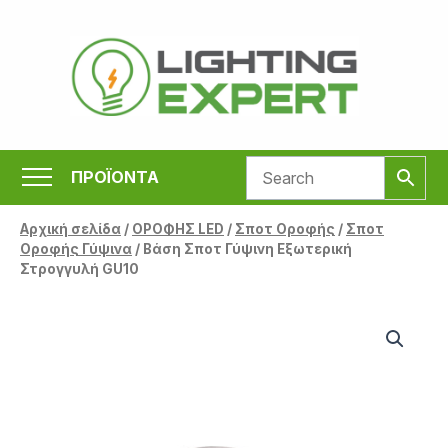
Μετάβαση
στο
περιεχόμενο
ΠΡΟΪΟΝΤΑ
Αρχική σελίδα
/
ΟΡΟΦΗΣ LED
/
Σποτ Οροφής
/
Σποτ
Οροφής Γύψινα
/ Βάση Σποτ Γύψινη Εξωτερική
Στρογγυλή GU10