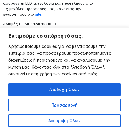
αφορούν τη LED τεχνολογία και επωφελήσου από
τις μεγάλες προσφορές μας, κάνοντας την
εγγραφή σου στο
site.
Aριθμός Γ.Ε.ΜΗ.: 17401671000
Επικοινωνία
Εκτιμούμε το απόρρητό σας.
Ρόδου 133, Αθήνα 10443
Χρησιμοποιούμε cookies για να βελτιώσουμε την
(+30) 211 725 5427
εμπειρία σας, να προσφέρουμε προσωποποιημένες
sales@lightingexpert.gr
διαφημίσεις ή περιεχόμενο και να αναλύσουμε την
κίνηση μας. Κάνοντας κλικ στο "Αποδοχή Όλων",
συναινείτε στη χρήση των cookies από εμάς.
Χρήσιμες Σελίδες
Αποδοχή Όλων
Ο Λογαριασμός μου
Προϊόντα
Προσαρμογή
Όροι Χρήσης
Τρόποι Αποστολής
Απόρριψη Όλων
Τρόποι Πληρωμής