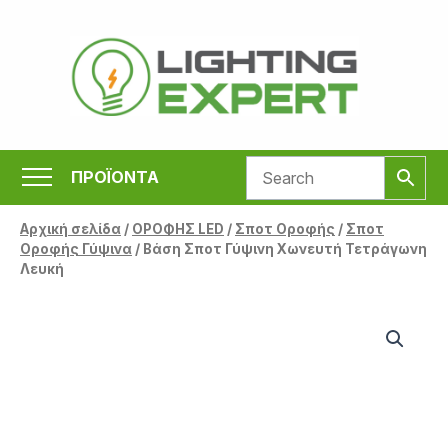
Μετάβαση
στο
περιεχόμενο
ΠΡΟΪΟΝΤΑ
Αρχική σελίδα
/
ΟΡΟΦΗΣ LED
/
Σποτ Οροφής
/
Σποτ
Οροφής Γύψινα
/ Βάση Σποτ Γύψινη Χωνευτή Τετράγωνη
Λευκή